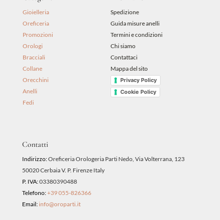
Gioielleria
Spedizione
Oreficeria
Guida misure anelli
Promozioni
Termini e condizioni
Orologi
Chi siamo
Bracciali
Contattaci
Collane
Mappa del sito
Orecchini
Privacy Policy
Anelli
Cookie Policy
Fedi
Contatti
Indirizzo:
Oreficeria Orologeria Parti Nedo, Via Volterrana, 123
50020 Cerbaia V. P. Firenze Italy
P. IVA:
03380390488
Telefono:
+39 055-826366
Email:
info@oroparti.it