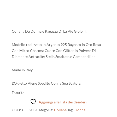
era:
è:
105,00 €.
95,00 €.
Collana Da Donna e Ragazza Di La Vie Gioielli.
Modello realizzato in Argento 925 Bagnato In Oro Rosa
Con Micro Charms: Cuore Con Glitter in Polvere Di
Diamante Antracite; Stella Smaltata e Campanellino.
Made In Italy.
L’Oggetto Viene Spedito Con la Sua Scatola.
Esaurito
Aggiungi alla lista dei desideri
COD:
COL203
Categoria:
Collane
Tag:
Donna