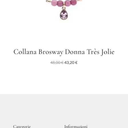
Collana Brosway Donna Très Jolie
Il
Il
48,00
€
43,20
€
prezzo
prezzo
originale
attuale
era:
è:
48,00 €.
43,20 €.
Categorie
Informazioni