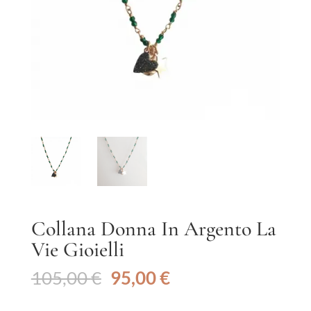
Collana Donna In Argento La
Vie Gioielli
Il
Il
105,00
€
95,00
€
prezzo
prezzo
originale
attuale