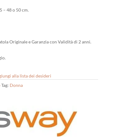
5 – 48 o 50 cm.
tola Originale e Garanzia con Validità di 2 anni.
io.
iungi alla lista dei desideri
e
Tag:
Donna