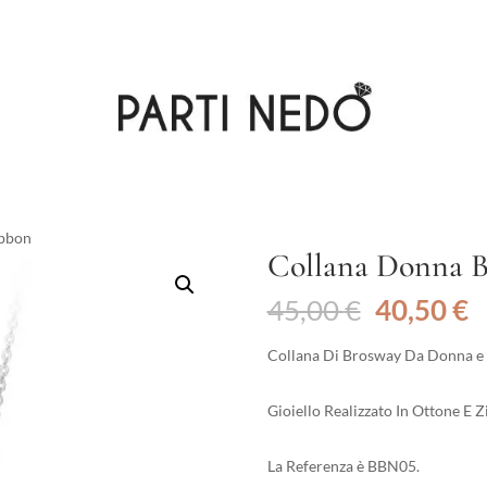
ibbon
Collana Donna B
Il
Il
45,00
€
40,50
€
prezzo
p
originale
a
Collana Di Brosway Da Donna e 
era:
è
45,00 €.
4
Gioiello Realizzato In Ottone E Z
La Referenza è BBN05.