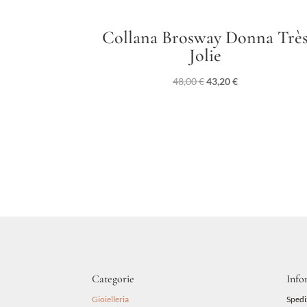
Collana Brosway Donna Trè
Jolie
Il
Il
48,00
€
43,20
€
prezzo
prezzo
originale
attuale
era:
è:
48,00 €.
43,20 €.
Categorie
Info
Gioielleria
Spedi