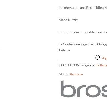
Lunghezza collana Regolabile a 4
Made In Italy.
Il prodotto viene spedito Con Sca
La Confezione Regalo è In Omagg
Esaurito
Agg
COD:
BBN05
Categoria:
Collan
Marca:
Brosway