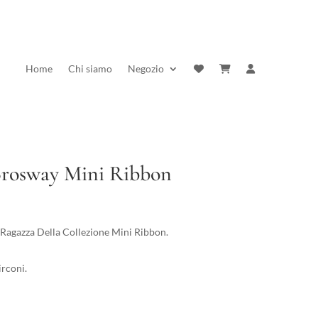
Home
Chi siamo
Negozio
rosway Mini Ribbon
rezzo
ttuale
Ragazza Della Collezione Mini Ribbon.
:
0,50 €.
irconi.