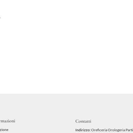
s
rmazioni
Contatti
zione
Indirizzo:
Oreficeria Orologeria Parti