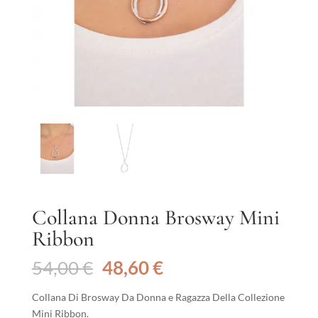
Collana Donna Brosway Mini
Ribbon
Il
Il
54,00
€
48,60
€
prezzo
prezzo
originale
attuale
Collana Di Brosway Da Donna e Ragazza Della Collezione
era:
è:
Mini Ribbon.