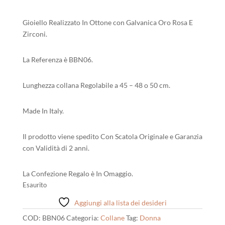
54,00 €.
48,60 €.
Gioiello Realizzato In Ottone con Galvanica Oro Rosa E
Zirconi.
La Referenza è BBN06.
Lunghezza collana Regolabile a 45 – 48 o 50 cm.
Made In Italy.
Il prodotto viene spedito Con Scatola Originale e Garanzia
con Validità di 2 anni.
La Confezione Regalo è In Omaggio.
Esaurito
Aggiungi alla lista dei desideri
COD:
BBN06
Categoria:
Collane
Tag:
Donna