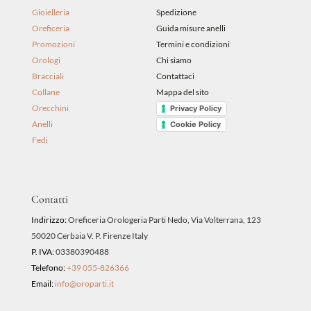
Gioielleria
Spedizione
Oreficeria
Guida misure anelli
Promozioni
Termini e condizioni
Orologi
Chi siamo
Bracciali
Contattaci
Collane
Mappa del sito
Orecchini
Privacy Policy
Anelli
Cookie Policy
Fedi
Contatti
Indirizzo:
Oreficeria Orologeria Parti Nedo, Via Volterrana, 123
50020 Cerbaia V. P. Firenze Italy
P. IVA:
03380390488
Telefono:
+39 055-826366
Email:
info@oroparti.it