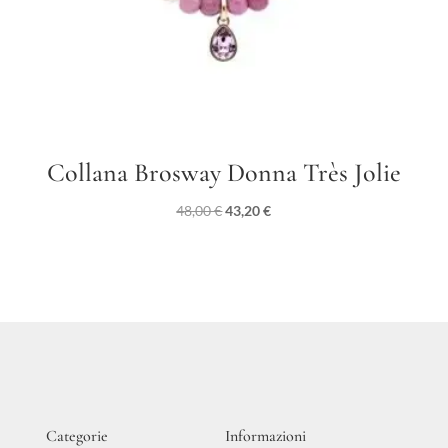
Collana Brosway Donna Très Jolie
Il
Il
48,00
€
43,20
€
prezzo
prezzo
originale
attuale
era:
è:
48,00 €.
43,20 €.
Categorie
Informazioni