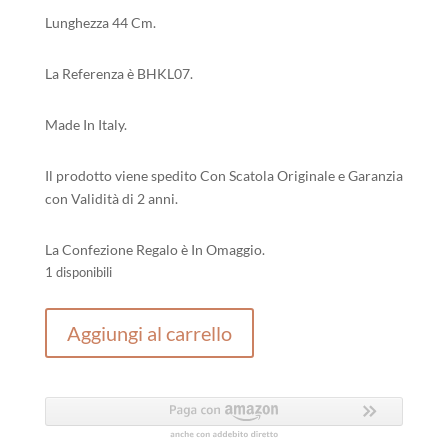
Lunghezza 44 Cm.
La Referenza è BHKL07.
Made In Italy.
Il prodotto viene spedito Con Scatola Originale e Garanzia
con Validità di 2 anni.
La Confezione Regalo è In Omaggio.
1 disponibili
Collana
Aggiungi al carrello
Donna
Brosway
Chakra
quantità