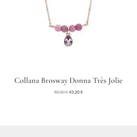
Collana Brosway Donna Très Jolie
Il
Il
48,00
€
43,20
€
prezzo
prezzo
originale
attuale
era:
è:
48,00 €.
43,20 €.