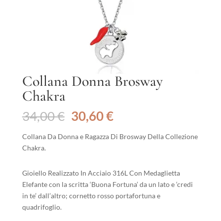
Collana Donna Brosway
Chakra
Il
Il
34,00
€
30,60
€
prezzo
prezzo
originale
attuale
Collana Da Donna e Ragazza Di Brosway Della Collezione
era:
è:
Chakra.
34,00 €.
30,60 €.
Gioiello Realizzato In Acciaio 316L Con Medaglietta
Elefante con la scritta ‘Buona Fortuna’ da un lato e ‘credi
in te’ dall’altro; cornetto rosso portafortuna e
quadrifoglio.