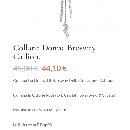
Collana Donna Brosway
Calliope
Il
Il
49,00
€
44,10
€
prezzo
prezzo
originale
attuale
Collana Da Donna Di Brosway Della Collezione Calliope.
era:
è:
49,00 €.
44,10 €.
Collana In Ottone Rodiato E Cristalli Swarovski® Crystal.
Misura: 450 Cm. Peso: 5;2 Gr.
La Referenza È Bop03