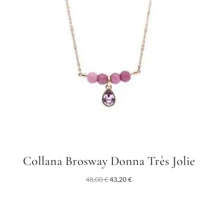
Collana Brosway Donna Très Jolie
Il
Il
48,00
€
43,20
€
prezzo
prezzo
originale
attuale
era:
è: