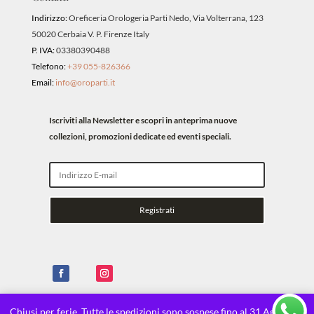
Indirizzo:
Oreficeria Orologeria Parti Nedo, Via Volterrana, 123
50020 Cerbaia V. P. Firenze Italy
P. IVA:
03380390488
Telefono:
+39 055-826366
Email:
info@oroparti.it
Iscriviti alla Newsletter e scopri in anteprima nuove
collezioni, promozioni dedicate ed eventi speciali.
Registrati
Chiusi per ferie. Tutte le spedizioni sono sospese fino al 31 Agosto.
X