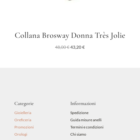
Collana Brosway Donna Très Jolie
Il
Il
48,00
€
43,20
€
prezzo
prezzo
originale
attuale
era:
è:
48,00 €.
43,20 €.
Categorie
Informazioni
Gioielleria
Spedizione
Oreficeria
Guida misure anelli
Promozioni
Termini e condizioni
Orologi
Chi siamo