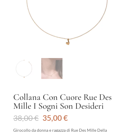
Collana Con Cuore Rue Des
Mille I Sogni Son Desideri
Il
Il
38,00
€
35,00
€
prezzo
prezzo
originale
attuale
Girocollo da donna e ragazza di Rue Des Mille Della