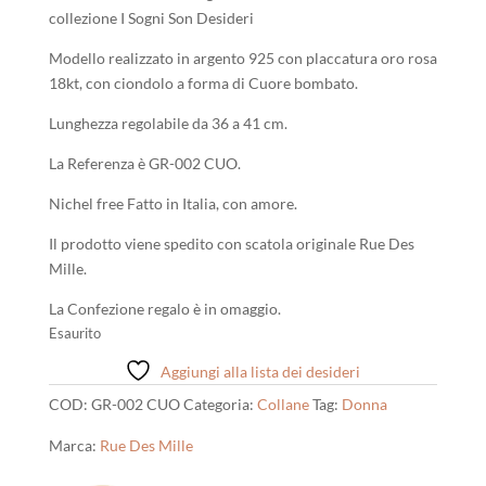
era:
è:
collezione I Sogni Son Desideri
38,00 €.
35,00 €.
Modello realizzato in argento 925 con placcatura oro rosa
18kt, con ciondolo a forma di Cuore bombato.
Lunghezza regolabile da 36 a 41 cm.
La Referenza è GR-002 CUO.
Nichel free Fatto in Italia, con amore.
Il prodotto viene spedito con scatola originale Rue Des
Mille.
La Confezione regalo è in omaggio.
Esaurito
Aggiungi alla lista dei desideri
COD:
GR-002 CUO
Categoria:
Collane
Tag:
Donna
Marca:
Rue Des Mille