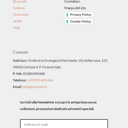
Bracciali
Contattaci
Collane
Mappa del sito
Orecchini
Privacy Policy
Anelli
Cookie Policy
Fedi
Contatti
Indirizzo:
Oreficeria Orologeria Parti Nedo, Via Volterrana, 123
50020 Cerbaia V. P. Firenze Italy
P. IVA:
03380390488
Telefono:
+39 055-826366
Email:
info@oroparti.it
Iscriviti alla Newsletter e scopri in anteprima nuove
collezioni, promozioni dedicate ed eventi speciali.