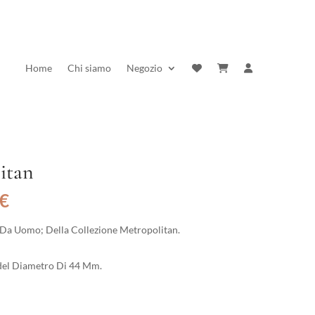
Home
Chi siamo
Negozio
itan
Il
€
prezzo
e
attuale
 Da Uomo; Della Collezione Metropolitan.
è:
€.
117,30 €.
; del Diametro Di 44 Mm.