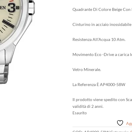
Quadrante Di Colore Beige Con I
Cinturino in acciaio inossidabil
Resistenza All’Acqua 10 Atm.
Movimento Eco -Drive a carica lu
Vetro Minerale.
La Referenza È AP4000-58W
Il prodotto viene spedito con Sca
validità di 2 anni.
Esaurito
Agg