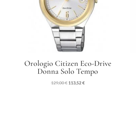
Orologio Citizen Eco-Drive
Donna Solo Tempo
Il
Il
129,00
€
113,52
€
prezzo
prezzo
originale
attuale
era:
è:
129,00 €.
113,52 €.