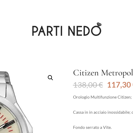
Citizen Metropol
Il
138,00
€
117,30
prezzo
original
Orologio Multifunzione Citizen;
era:
138,00 
Cassa in in acciaio inossidabile
Fondo serrato a Vite.