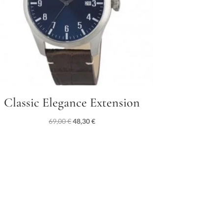
Classic Elegance Extension
Il
Il
69,00
€
48,30
€
prezzo
prezzo
originale
attuale
era:
è:
69,00 €.
48,30 €.