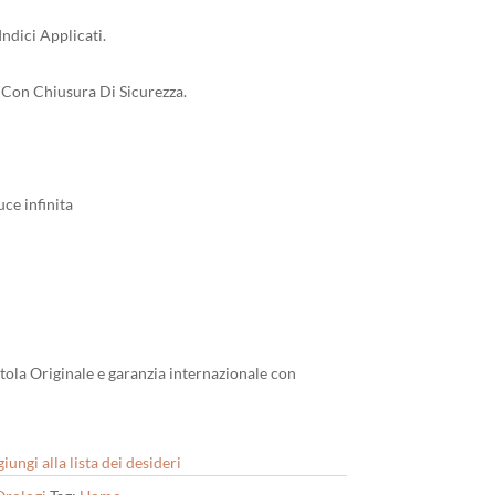
ndici Applicati.
e Con Chiusura Di Sicurezza.
ce infinita
tola Originale e garanzia internazionale con
iungi alla lista dei desideri