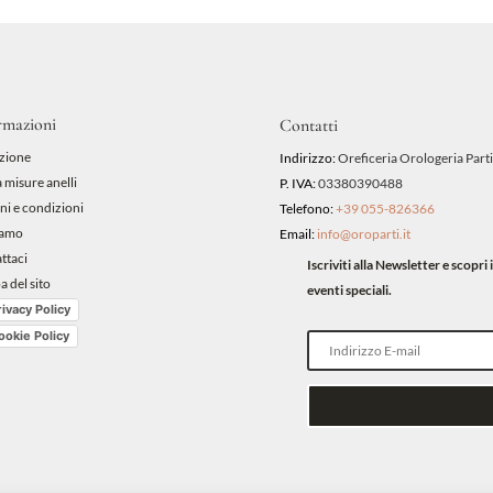
rmazioni
Contatti
zione
Indirizzo:
Oreficeria Orologeria Parti
 misure anelli
P. IVA:
03380390488
ni e condizioni
Telefono:
+39 055-826366
iamo
Email:
info@oroparti.it
ttaci
Iscriviti alla Newsletter e scopr
 del sito
eventi speciali.
rivacy Policy
ookie Policy