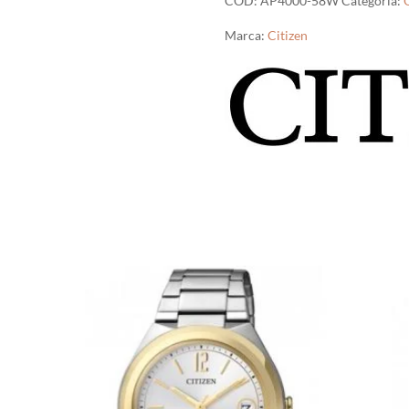
COD:
AP4000-58W
Categoria:
Marca:
Citizen