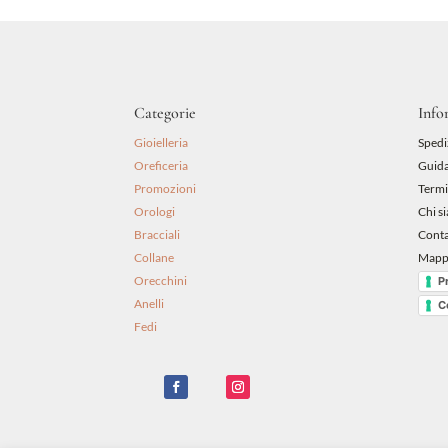
Categorie
Info
Gioielleria
Spedi
Oreficeria
Guida
Promozioni
Termi
Orologi
Chi s
Bracciali
Conta
Collane
Mappa
Orecchini
P
Anelli
C
Fedi