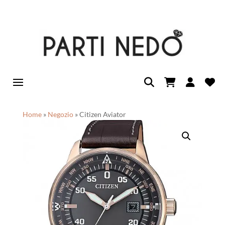
Home
»
Negozio
»
Citizen Aviator