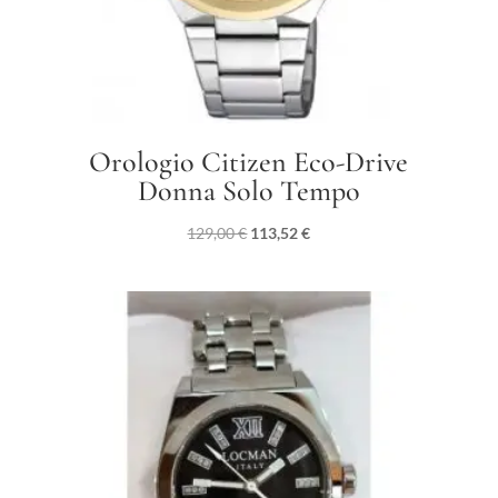
Orologio Citizen Eco-Drive
Donna Solo Tempo
Il
Il
129,00
€
113,52
€
prezzo
prezzo
originale
attuale
era:
è:
129,00 €.
113,52 €.