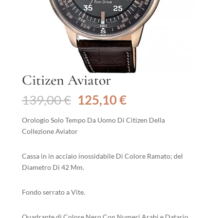
Citizen Aviator
Il
Il
139,00
€
125,10
€
prezzo
prezzo
originale
attuale
Orologio Solo Tempo Da Uomo Di Citizen Della
era:
è:
Collezione Aviator
139,00 €.
125,10 €.
Cassa in in acciaio inossidabile Di Colore Ramato; del
Diametro Di 42 Mm.
Fondo serrato a Vite.
Quadrante di Colore Nero Con Numeri Arabi e Datario.