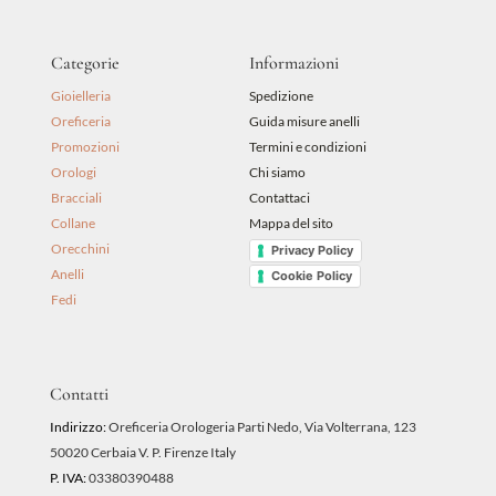
Categorie
Informazioni
Gioielleria
Spedizione
Oreficeria
Guida misure anelli
Promozioni
Termini e condizioni
Orologi
Chi siamo
Bracciali
Contattaci
Collane
Mappa del sito
Orecchini
Privacy Policy
Anelli
Cookie Policy
Fedi
Contatti
Indirizzo:
Oreficeria Orologeria Parti Nedo, Via Volterrana, 123
50020 Cerbaia V. P. Firenze Italy
P. IVA:
03380390488