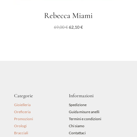
Rebecca Miami
Il
Il
69,00
€
62,10
€
prezzo
prezzo
originale
attuale
era:
è:
69,00 €.
62,10 €.
Categorie
Informazioni
Gioielleria
Spedizione
Oreficeria
Guida misure anelli
Promozioni
Termini e condizioni
Orologi
Chi siamo
Bracciali
Contattaci