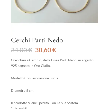
Cerchi Parti Nedo
Il
Il
34,00
€
30,60
€
prezzo
prezzo
originale
attuale
Orecchini a Cerchio; della Linea Parti Nedo; in argento
era:
è:
925 bagnato In Oro Giallo.
34,00 €.
30,60 €.
Modello Con lavorazione Liscia.
Diametro 5 cm.
Il prodotto Viene Spedito Con La Sua Scatola.
1 disponibili