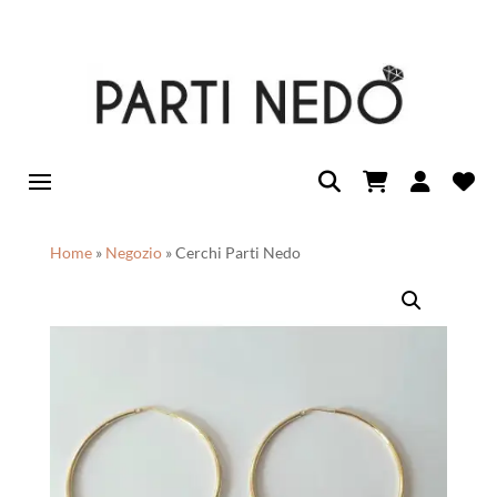
Home
»
Negozio
»
Cerchi Parti Nedo