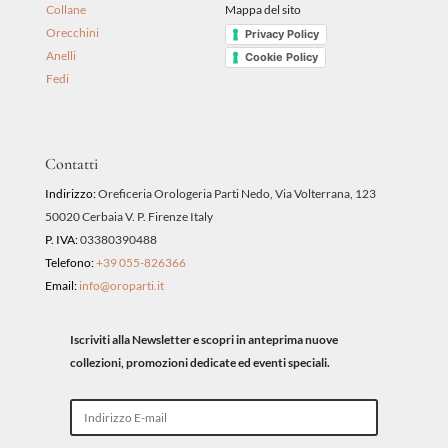
Collane
Mappa del sito
Orecchini
Privacy Policy
Anelli
Cookie Policy
Fedi
Contatti
Indirizzo:
Oreficeria Orologeria Parti Nedo, Via Volterrana, 123
50020 Cerbaia V. P. Firenze Italy
P. IVA:
03380390488
Telefono:
+39 055-826366
Email:
info@oroparti.it
Iscriviti alla Newsletter e scopri in anteprima nuove
collezioni, promozioni dedicate ed eventi speciali.