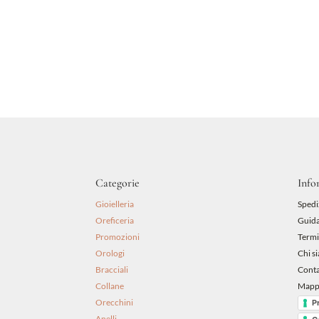
originale
attuale
era:
è:
69,00 €.
62,10 €.
Categorie
Info
Gioielleria
Spedi
Oreficeria
Guida
Promozioni
Termi
Orologi
Chi s
Bracciali
Conta
Collane
Mappa
Orecchini
P
Anelli