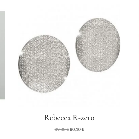
Rebecca R-zero
Il
Il
89,00
€
80,10
€
prezzo
prezzo