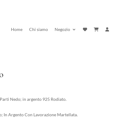
Home
Chi siamo
Negozio
o
rezzo
ttuale
 Parti Nedo; in argento 925 Rodiato.
:
7,00 €.
; In Argento Con Lavorazione Martellata.