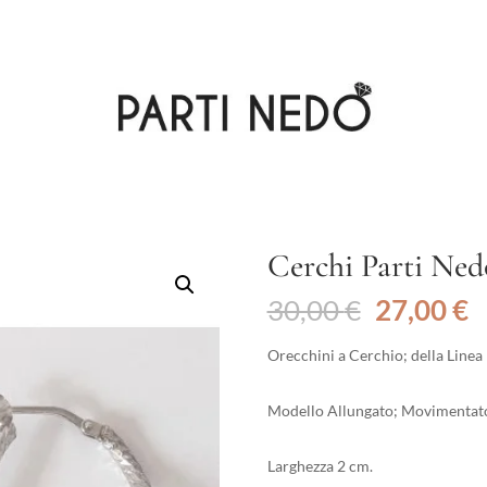
Cerchi Parti Ned
Il
Il
30,00
€
27,00
€
prezzo
p
originale
a
Orecchini a Cerchio; della Linea
era:
è
30,00 €.
2
Modello Allungato; Movimentato
Larghezza 2 cm.