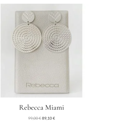
Rebecca Miami
Il
Il
99,00
€
89,10
€
prezzo
prezzo