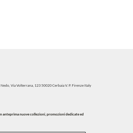
originale
attuale
era:
è:
99,00 €.
89,10 €.
 Nedo, Via Volterrana, 123 50020 Cerbaia V. P. Firenze Italy
i in anteprima nuove collezioni, promozioni dedicate ed