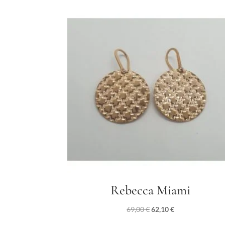
Rebecca Miami
Il
Il
69,00
€
62,10
€
prezzo
prezzo