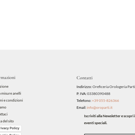
originale
attuale
era:
è:
89,00 €.
80,10 €.
rmazioni
Contatti
zione
Indirizzo:
Oreficeria Orologeria Parti
 misure anelli
P. IVA:
03380390488
ni e condizioni
Telefono:
+39 055-826366
iamo
Email:
info@oroparti.it
ttaci
Iscriviti alla Newsletter e scopr
 del sito
eventi speciali.
rivacy Policy