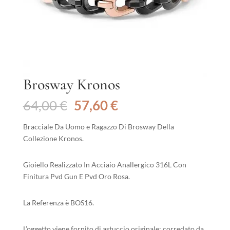
Brosway Kronos
Il
Il
64,00
€
57,60
€
prezzo
prezzo
originale
attuale
Bracciale Da Uomo e Ragazzo Di Brosway Della
era:
è:
Collezione Kronos.
64,00 €.
57,60 €.
Gioiello Realizzato In Acciaio Anallergico 316L Con
Finitura Pvd Gun E Pvd Oro Rosa.
La Referenza è BOS16.
L’oggetto viene fornito di astuccio originale; corredato da