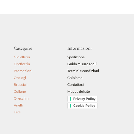
era:
è:
99,00 €.
90,00 €.
Categorie
Informazioni
Gioielleria
Spedizione
Oreficeria
Guida misure anelli
Promozioni
Termini e condizioni
Orologi
Chi siamo
Bracciali
Contattaci
Collane
Mappa del sito
Orecchini
Privacy Policy
Anelli
Cookie Policy
Fedi