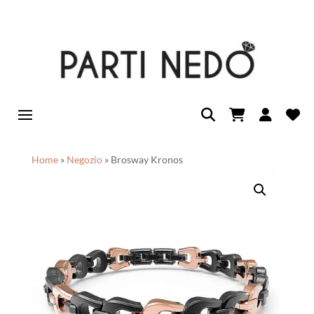
Home
»
Negozio
»
Brosway Kronos