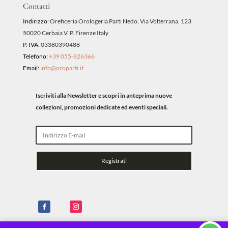
Contatti
Indirizzo:
Oreficeria Orologeria Parti Nedo, Via Volterrana, 123
50020 Cerbaia V. P. Firenze Italy
P. IVA:
03380390488
Telefono:
+39 055-826366
Email:
info@oroparti.it
Iscriviti alla Newsletter e scopri in anteprima nuove
collezioni, promozioni dedicate ed eventi speciali.
Registrati