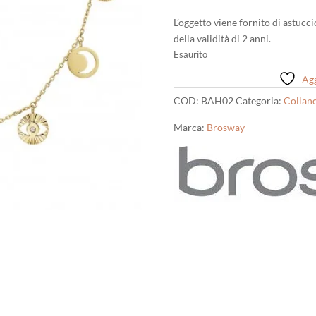
L’oggetto viene fornito di astucc
della validità di 2 anni.
Esaurito
Agg
COD:
BAH02
Categoria:
Collan
Marca:
Brosway