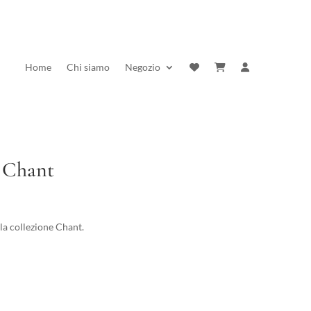
Home
Chi siamo
Negozio
 Chant
rezzo
ttuale
la collezione Chant.
:
7,00 €.