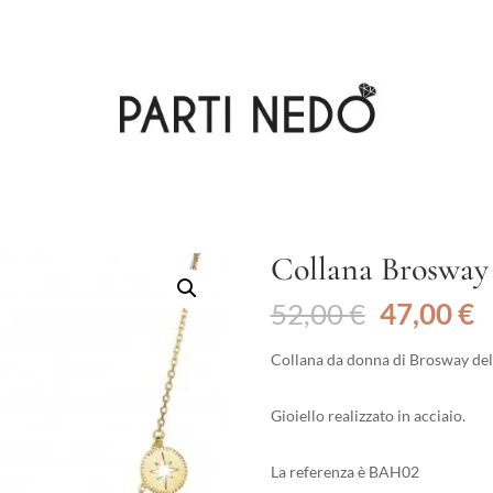
Collana Brosway
Il
Il
52,00
€
47,00
€
prezzo
p
originale
a
Collana da donna di Brosway del
era:
è
52,00 €.
4
Gioiello realizzato in acciaio.
La referenza è BAH02