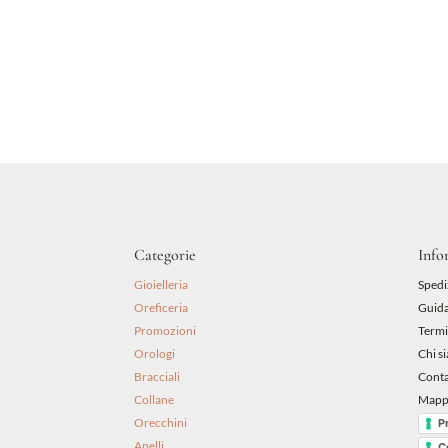
originale
attuale
era:
è:
48,00 €.
43,20 €.
Categorie
Info
Gioielleria
Spedi
Oreficeria
Guida
Promozioni
Termi
Orologi
Chi s
Bracciali
Conta
Collane
Mappa
Orecchini
P
Anelli
C