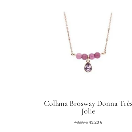
Collana Brosway Donna Trè
Jolie
Il
Il
48,00
€
43,20
€
prezzo
prezzo