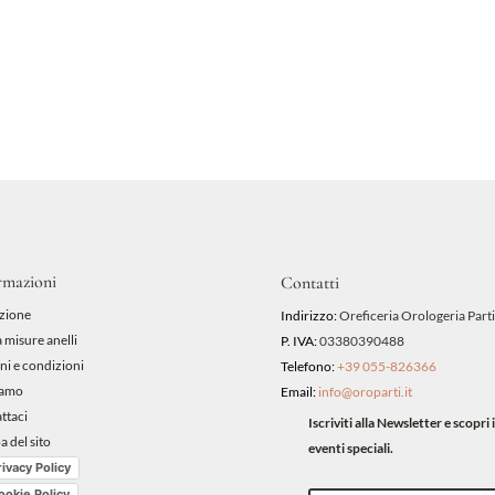
rmazioni
Contatti
zione
Indirizzo:
Oreficeria Orologeria Parti
 misure anelli
P. IVA:
03380390488
ni e condizioni
Telefono:
+39 055-826366
iamo
Email:
info@oroparti.it
ttaci
Iscriviti alla Newsletter e scopr
 del sito
eventi speciali.
rivacy Policy
ookie Policy