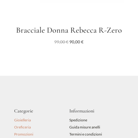
Bracciale Donna Rebecca R-Zero
Il
Il
99,00
€
90,00
€
prezzo
prezzo
originale
attuale
era:
è:
99,00 €.
90,00 €.
Categorie
Informazioni
Gioielleria
Spedizione
Oreficeria
Guida misure anelli
Promozioni
Termini e condizioni