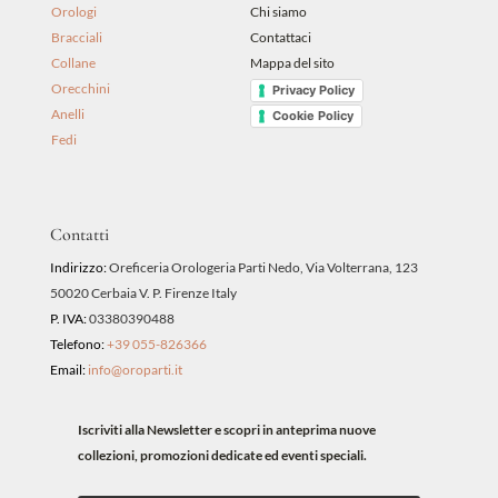
Orologi
Chi siamo
Bracciali
Contattaci
Collane
Mappa del sito
Orecchini
Privacy Policy
Anelli
Cookie Policy
Fedi
Contatti
Indirizzo:
Oreficeria Orologeria Parti Nedo, Via Volterrana, 123
50020 Cerbaia V. P. Firenze Italy
P. IVA:
03380390488
Telefono:
+39 055-826366
Email:
info@oroparti.it
Iscriviti alla Newsletter e scopri in anteprima nuove
collezioni, promozioni dedicate ed eventi speciali.