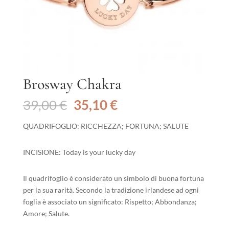
Brosway Chakra
Il
Il
39,00
€
35,10
€
prezzo
prezzo
originale
attuale
QUADRIFOGLIO: RICCHEZZA; FORTUNA; SALUTE
era:
è:
39,00 €.
35,10 €.
INCISIONE: Today is your lucky day
Il quadrifoglio è considerato un simbolo di buona fortuna
per la sua rarità. Secondo la tradizione irlandese ad ogni
foglia è associato un significato: Rispetto; Abbondanza;
Amore; Salute.