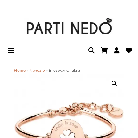
Home
»
Negozio
»
Brosway Chakra