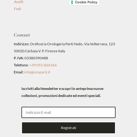
Anelli
Cookie Policy
Fedi
Contatti
Indirizzo:
Oreficeria Orologeria Parti Nedo, Via Volterrana, 123
50020 Cerbaia V. P. Firenze Italy
P. IVA:
03380390488
Telefono:
+39 055-826366
Email:
info@oroparti.it
Iscriviti alla Newsletter e scopri in anteprima nuove
collezioni, promozioni dedicate ed eventi speciali.
Registrati