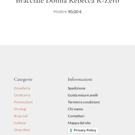
Bracciale Donna Rebecca R-Zero
Il
Il
99,00
€
90,00
€
prezzo
prezzo
originale
attuale
era:
è:
99,00 €.
90,00 €.
Categorie
Informazioni
Gioielleria
Spedizione
Oreficeria
Guida misure anelli
Promozioni
Termini e condizioni
Orologi
Chi siamo
Bracciali
Contattaci
Collane
Mappa del sito
Orecchini
Privacy Policy