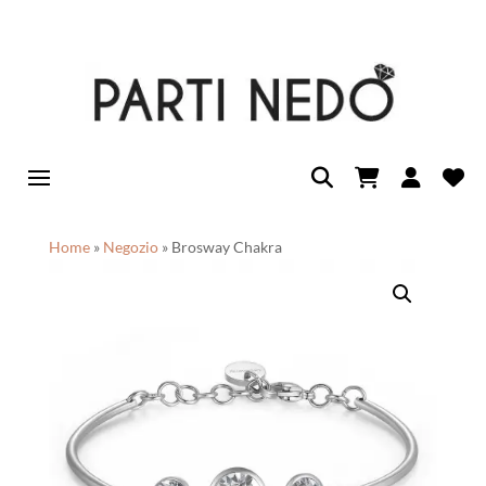
Home
»
Negozio
»
Brosway Chakra