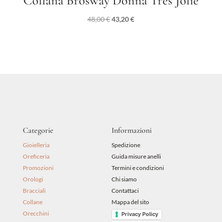
Collana Brosway Donna Très Jolie
Il
Il
48,00
€
43,20
€
prezzo
prezzo
originale
attuale
era:
è:
48,00 €.
43,20 €.
Categorie
Informazioni
Gioielleria
Spedizione
Oreficeria
Guida misure anelli
Promozioni
Termini e condizioni
Orologi
Chi siamo
Bracciali
Contattaci
Collane
Mappa del sito
Orecchini
Privacy Policy