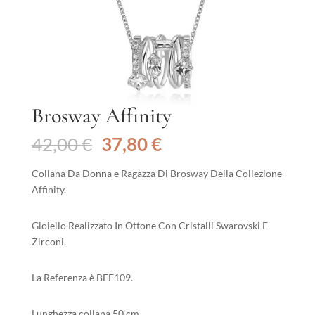
Brosway Affinity
Il
Il
42,00
€
37,80
€
prezzo
prezzo
originale
attuale
Collana Da Donna e Ragazza Di Brosway Della Collezione
era:
è:
Affinity.
42,00 €.
37,80 €.
Gioiello Realizzato In Ottone Con Cristalli Swarovski E
Zirconi.
La Referenza è BFF109.
Lunghezza collana 50 cm.