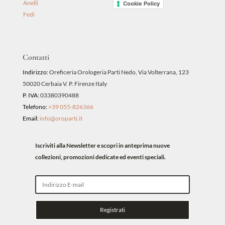
Anelli
Cookie Policy
Fedi
Contatti
Indirizzo:
Oreficeria Orologeria Parti Nedo, Via Volterrana, 123
50020 Cerbaia V. P. Firenze Italy
P. IVA:
03380390488
Telefono:
+39 055-826366
Email:
info@oroparti.it
Iscriviti alla Newsletter e scopri in anteprima nuove
collezioni, promozioni dedicate ed eventi speciali.
Registrati