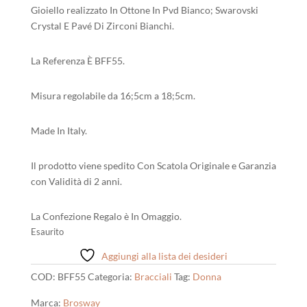
Gioiello realizzato In Ottone In Pvd Bianco; Swarovski
Crystal E Pavé Di Zirconi Bianchi.
La Referenza È BFF55.
Misura regolabile da 16;5cm a 18;5cm.
Made In Italy.
Il prodotto viene spedito Con Scatola Originale e Garanzia
con Validità di 2 anni.
La Confezione Regalo è In Omaggio.
Esaurito
Aggiungi alla lista dei desideri
COD:
BFF55
Categoria:
Bracciali
Tag:
Donna
Marca:
Brosway