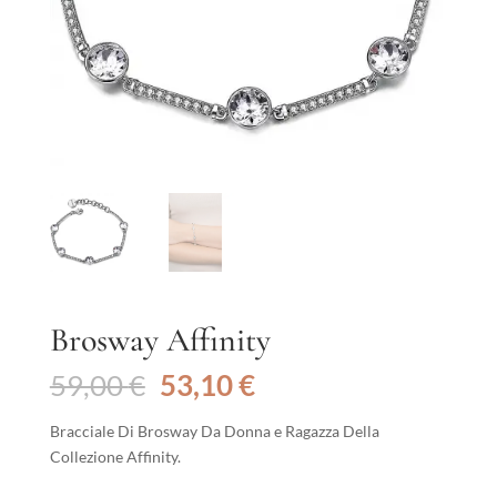
Brosway Affinity
Il
Il
59,00
€
53,10
€
prezzo
prezzo
originale
attuale
Bracciale Di Brosway Da Donna e Ragazza Della
era:
è:
Collezione Affinity.
59,00 €.
53,10 €.