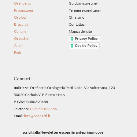
Oreficeria
Guida misure anelli
Promozioni
Termini e condizioni
Orologi
Chi siamo
Bracciali
Contattaci
Collane
Mappa del sito
Orecchini
Privacy Policy
Anelli
Cookie Policy
Fedi
Contatti
Indirizzo:
Oreficeria Orologeria Parti Nedo, Via Volterrana, 123
50020 Cerbaia V. P. Firenze Italy
P. IVA:
03380390488
Telefono:
+39 055-826366
Email:
info@oroparti.it
Iscriviti alla Newsletter e scopri in anteprima nuove