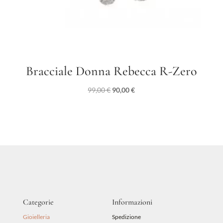
Bracciale Donna Rebecca R-Zero
Il
Il
99,00
€
90,00
€
prezzo
prezzo
originale
attuale
era:
è:
99,00 €.
90,00 €.
Categorie
Informazioni
Gioielleria
Spedizione