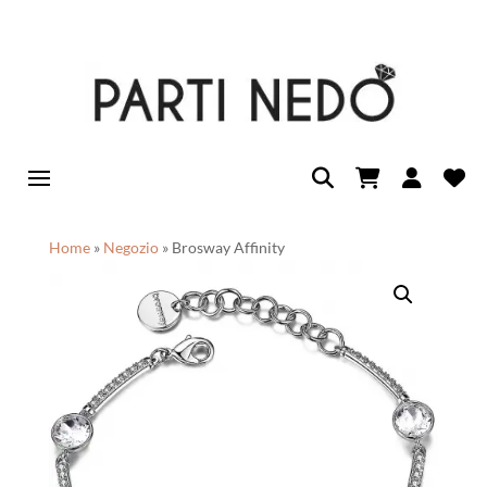
Home
»
Negozio
»
Brosway Affinity