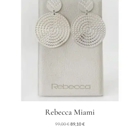
89,00 €.
80,10 €.
Rebecca Miami
Il
Il
99,00
€
89,10
€
prezzo
prezzo
originale
attuale