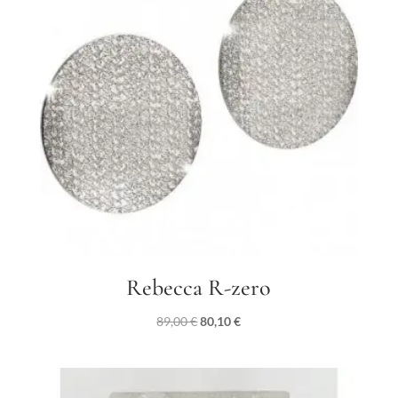
Rebecca R-zero
Il
Il
89,00
€
80,10
€
prezzo
prezzo
originale
attuale
era:
è: