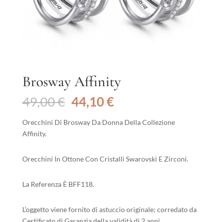
Brosway Affinity
Il
Il
49,00
€
44,10
€
prezzo
prezzo
originale
attuale
Orecchini Di Brosway Da Donna Della Collezione
era:
è:
Affinity.
49,00 €.
44,10 €.
Orecchini In Ottone Con Cristalli Swarovski E Zirconi.
La Referenza È BFF118.
L’oggetto viene fornito di astuccio originale; corredato da
Certificato di Garanzia della validità di 2 anni.