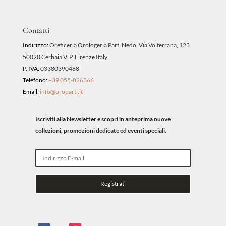
Contatti
Indirizzo:
Oreficeria Orologeria Parti Nedo, Via Volterrana, 123
50020 Cerbaia V. P. Firenze Italy
P. IVA:
03380390488
Telefono:
+39 055-826366
Email:
info@oroparti.it
Iscriviti alla Newsletter e scopri in anteprima nuove
collezioni, promozioni dedicate ed eventi speciali.
Registrati