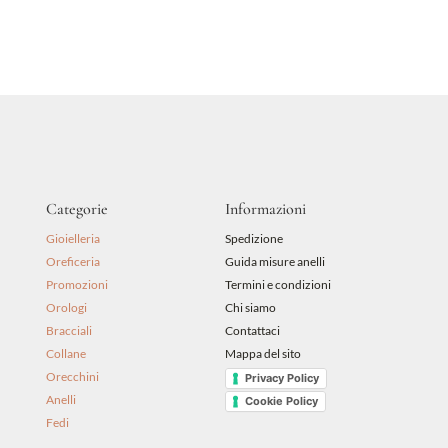
prezzo
prezzo
originale
attuale
era:
è:
69,00 €.
62,10 €.
Categorie
Informazioni
Gioielleria
Spedizione
Oreficeria
Guida misure anelli
Promozioni
Termini e condizioni
Orologi
Chi siamo
Bracciali
Contattaci
Collane
Mappa del sito
Orecchini
Privacy Policy
Anelli
Cookie Policy
Fedi