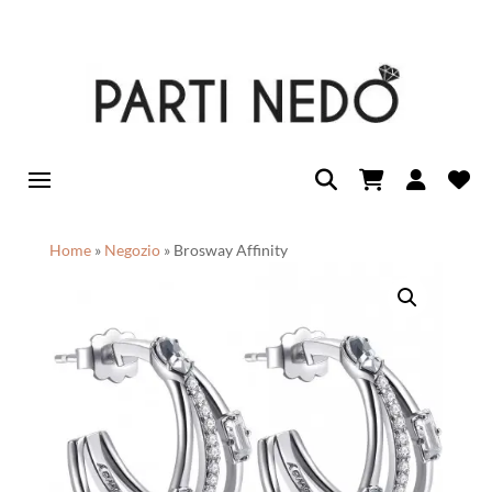
Home
»
Negozio
»
Brosway Affinity