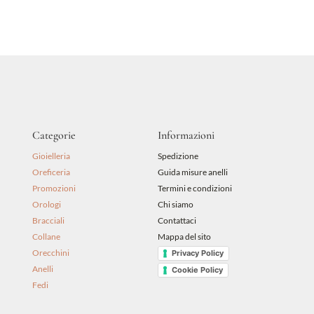
originale
attuale
era:
è:
129,00 €.
113,52 €.
Categorie
Informazioni
Gioielleria
Spedizione
Oreficeria
Guida misure anelli
Promozioni
Termini e condizioni
Orologi
Chi siamo
Bracciali
Contattaci
Collane
Mappa del sito
Orecchini
Privacy Policy
Anelli
Cookie Policy
Fedi