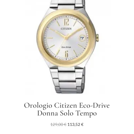
Orologio Citizen Eco-Drive
Donna Solo Tempo
Il
Il
129,00
€
113,52
€
prezzo
prezzo