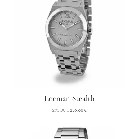
Locman Stealth
Il
Il
295,00
€
259,60
€
prezzo
prezzo
originale
attuale
era:
è:
295,00 €.
259,60 €.