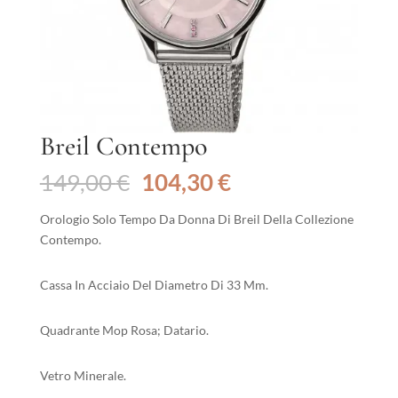
Breil Contempo
Il
Il
149,00
€
104,30
€
prezzo
prezzo
originale
attuale
Orologio Solo Tempo Da Donna Di Breil Della Collezione
era:
è:
Contempo.
149,00 €.
104,30 €.
Cassa In Acciaio Del Diametro Di 33 Mm.
Quadrante Mop Rosa; Datario.
Vetro Minerale.