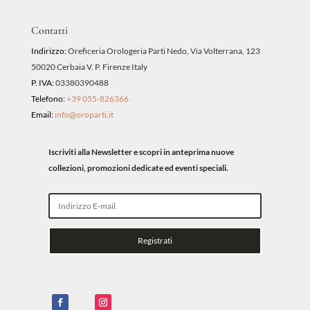
Contatti
Indirizzo:
Oreficeria Orologeria Parti Nedo, Via Volterrana, 123
50020 Cerbaia V. P. Firenze Italy
P. IVA:
03380390488
Telefono:
+39 055-826366
Email:
info@oroparti.it
Iscriviti alla Newsletter e scopri in anteprima nuove
collezioni, promozioni dedicate ed eventi speciali.
Registrati