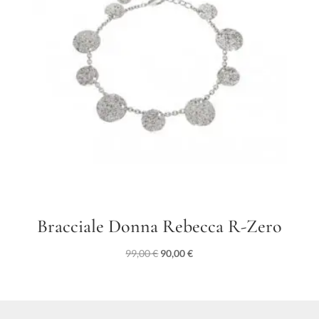
Bracciale Donna Rebecca R-Zero
Il
Il
99,00
€
90,00
€
prezzo
prezzo
originale
attuale
era:
è:
99,00 €.
90,00 €.