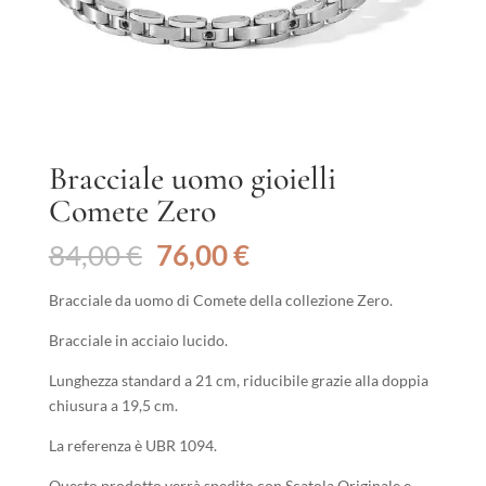
Bracciale uomo gioielli
Comete Zero
Il
Il
84,00
€
76,00
€
prezzo
prezzo
originale
attuale
Bracciale da uomo di Comete della collezione Zero.
era:
è:
Bracciale in acciaio lucido.
84,00 €.
76,00 €.
Lunghezza standard a 21 cm, riducibile grazie alla doppia
chiusura a 19,5 cm.
La referenza è UBR 1094.
Questo prodotto verrà spedito con Scatola Originale e