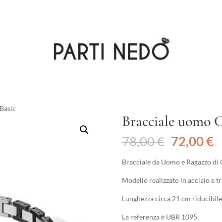
 Basic
Bracciale uomo C
Il
Il
78,00
€
72,00
€
prezzo
p
originale
a
Bracciale da Uomo e Ragazzo di C
era:
è
Modello realizzato in acciaio e t
78,00 €.
7
Lunghezza circa 21 cm riducibile
La referenza è UBR 1095.