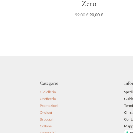
Zero
Il
Il
99,00
€
90,00
€
prezzo
prezzo
originale
attuale
era:
è:
99,00 €.
90,00 €.
Categorie
Info
Gioielleria
Spedi
Oreficeria
Guida
Promozioni
Termi
Orologi
Chi s
Bracciali
Conta
Collane
Mappa
Orecchini