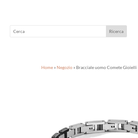
Home
»
Negozio
»
Bracciale uomo Comete Gioielli