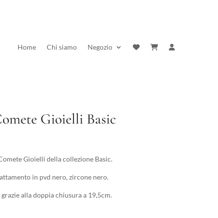
Home
Chi siamo
Negozio
omete Gioielli Basic
rezzo
ttuale
omete Gioielli della collezione Basic.
:
rattamento in pvd nero, zircone nero.
2,00 €.
 grazie alla doppia chiusura a 19,5cm.