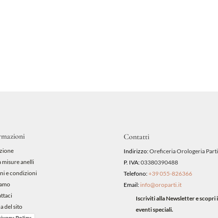
rmazioni
Contatti
zione
Indirizzo:
Oreficeria Orologeria Parti
 misure anelli
P. IVA:
03380390488
ni e condizioni
Telefono:
+39 055-826366
iamo
Email:
info@oroparti.it
ttaci
Iscriviti alla Newsletter e scopr
 del sito
eventi speciali.