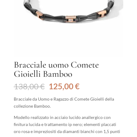
Bracciale uomo Comete
Gioielli Bamboo
Il
Il
138,00
€
125,00
€
prezzo
prezzo
originale
attuale
Bracciale da Uomo e Ragazzo di Comete Gioielli della
era:
è:
collezione Bamboo.
138,00 €.
125,00 €.
Modello realizzato in acciaio lucido anallergico con
finitura lucida e trattamento ip nero; elementi placcati
oro rosa e impreziositi da diamanti bianchi con 1,5 punti