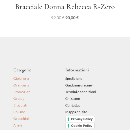
Bracciale Donna Rebecca R-Zero
Il
Il
99,00
€
90,00
€
prezzo
prezzo
originale
attuale
era:
è:
99,00 €.
90,00 €.
Categorie
Informazioni
Gioielleria
Spedizione
Oreficeria
Guida misure anelli
Promozioni
Termini e condizioni
Orologi
Chi siamo
Bracciali
Contattaci
Collane
Mappa del sito
Orecchini
Privacy Policy
Anelli
Cookie Policy