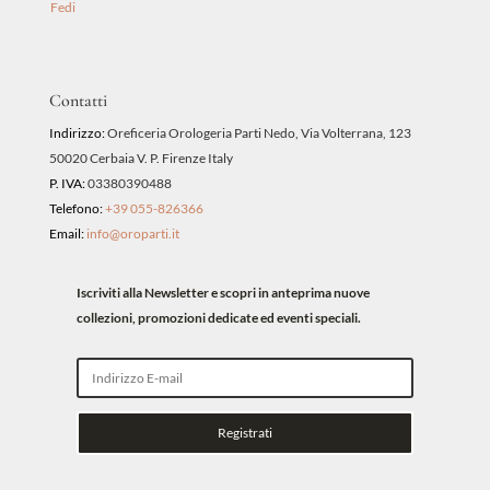
Fedi
Contatti
Indirizzo:
Oreficeria Orologeria Parti Nedo, Via Volterrana, 123
50020 Cerbaia V. P. Firenze Italy
P. IVA:
03380390488
Telefono:
+39 055-826366
Email:
info@oroparti.it
Iscriviti alla Newsletter e scopri in anteprima nuove
collezioni, promozioni dedicate ed eventi speciali.
Registrati