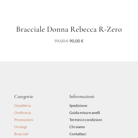
Bracciale Donna Rebecca R-Zero
Il
Il
99,00
€
90,00
€
prezzo
prezzo
originale
attuale
era:
è:
99,00 €.
90,00 €.
Categorie
Informazioni
Gioielleria
Spedizione
Oreficeria
Guida misure anelli
Promozioni
Termini e condizioni
Orologi
Chi siamo
Bracciali
Contattaci