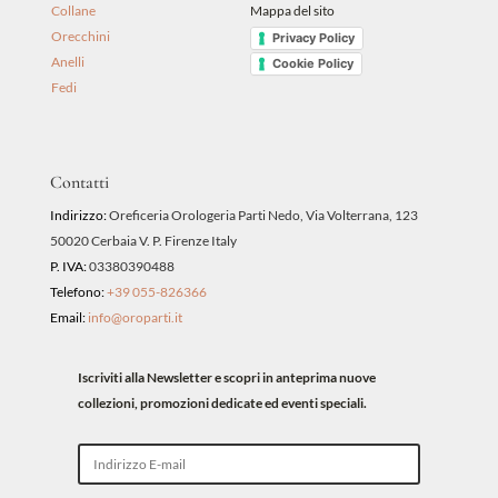
Collane
Mappa del sito
Orecchini
Privacy Policy
Anelli
Cookie Policy
Fedi
Contatti
Indirizzo:
Oreficeria Orologeria Parti Nedo, Via Volterrana, 123
50020 Cerbaia V. P. Firenze Italy
P. IVA:
03380390488
Telefono:
+39 055-826366
Email:
info@oroparti.it
Iscriviti alla Newsletter e scopri in anteprima nuove
collezioni, promozioni dedicate ed eventi speciali.