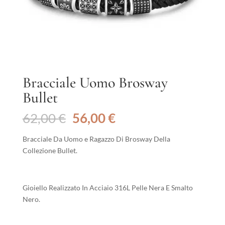
Bracciale Uomo Brosway
Bullet
Il
Il
62,00
€
56,00
€
prezzo
prezzo
originale
attuale
Bracciale Da Uomo e Ragazzo Di Brosway Della
era:
è:
Collezione Bullet.
62,00 €.
56,00 €.
Gioiello Realizzato In Acciaio 316L Pelle Nera E Smalto
Nero.