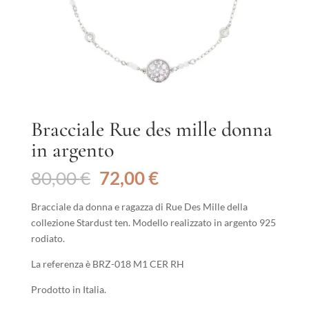
Bracciale Rue des mille donna
in argento
Il
Il
80,00
€
72,00
€
prezzo
prezzo
originale
attuale
Bracciale da donna e ragazza di Rue Des Mille della
era:
è:
collezione Stardust ten. Modello realizzato in argento 925
80,00 €.
72,00 €.
rodiato.
La referenza è BRZ-018 M1 CER RH
Prodotto in Italia.