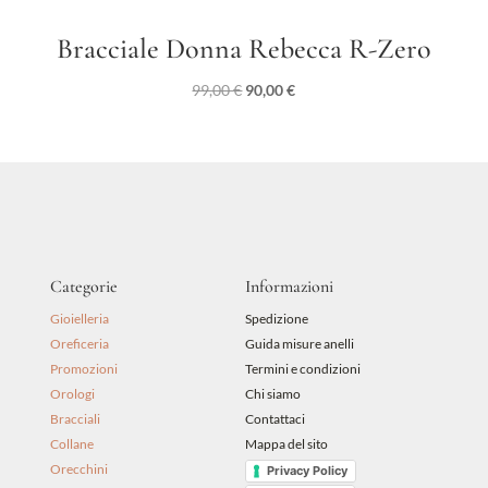
Bracciale Donna Rebecca R-Zero
Il
Il
99,00
€
90,00
€
prezzo
prezzo
originale
attuale
era:
è:
99,00 €.
90,00 €.
Categorie
Informazioni
Gioielleria
Spedizione
Oreficeria
Guida misure anelli
Promozioni
Termini e condizioni
Orologi
Chi siamo
Bracciali
Contattaci
Collane
Mappa del sito
Orecchini
Privacy Policy