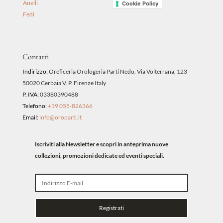
Anelli
Cookie Policy
Fedi
Contatti
Indirizzo:
Oreficeria Orologeria Parti Nedo, Via Volterrana, 123
50020 Cerbaia V. P. Firenze Italy
P. IVA:
03380390488
Telefono:
+39 055-826366
Email:
info@oroparti.it
Iscriviti alla Newsletter e scopri in anteprima nuove
collezioni, promozioni dedicate ed eventi speciali.
Registrati