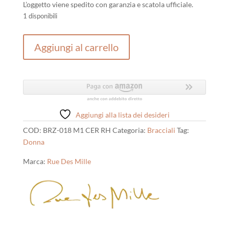
L’oggetto viene spedito con garanzia e scatola ufficiale.
1 disponibili
Bracciale
Aggiungi al carrello
Rue
des
mille
donna
in
argento
Aggiungi alla lista dei desideri
quantità
COD:
BRZ-018 M1 CER RH
Categoria:
Bracciali
Tag:
Donna
Marca:
Rue Des Mille