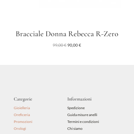
Bracciale Donna Rebecca R-Zero
Il
Il
99,00
€
90,00
€
prezzo
prezzo
originale
attuale
era:
è:
99,00 €.
90,00 €.
Categorie
Informazioni
Gioielleria
Spedizione
Oreficeria
Guida misure anelli
Promozioni
Termini e condizioni
Orologi
Chi siamo