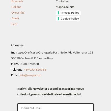
Bracciali
Contattaci
Collane
Mappa del sito
Orecchini
Privacy Policy
Anelli
Cookie Policy
Fedi
Contatti
Indirizzo:
Oreficeria Orologeria Parti Nedo, Via Volterrana, 123
50020 Cerbaia V. P. Firenze Italy
P. IVA:
03380390488
Telefono:
+39 055-826366
Email:
info@oroparti.it
Iscriviti alla Newsletter e scopri in anteprima nuove
collezioni, promozioni dedicate ed eventi speciali.