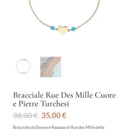
Bracciale Rue Des Mille Cuore
e Pietre Turchesi
Il
Il
38,00
€
35,00
€
prezzo
prezzo
originale
attuale
Bracciale da Donna e Ragazza di Rue des Mille della