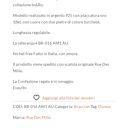
era:
è:
collezione Io&Ro.
38,00 €.
35,00 €.
Modello realizzato in argento 925 con placcatura oro
18kt, con cuore con due pietre di colore turchese.
Lunghezza regolabile.
La referenza è BR-016 AM1 AU.
Nichel free Fatto in Italia, con amore.
Il prodotto viene spedito con scatola originale Rue Des
Mille.
La Confezione regalo è in omaggio.
Esaurito
Aggiungi alla lista dei desideri
COD:
BR-016 AM1 AU
Categoria:
Bracciali
Tag:
Donna
Marca:
Rue Des Mille