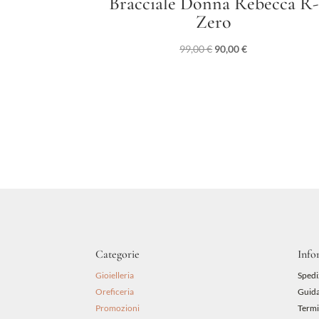
Bracciale Donna Rebecca R-
Zero
Il
Il
99,00
€
90,00
€
prezzo
prezzo
originale
attuale
era:
è:
99,00 €.
90,00 €.
Categorie
Info
Gioielleria
Spedi
Oreficeria
Guida
Promozioni
Termi