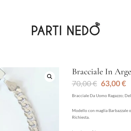
Bracciale In Arg
Il
Il
70,00
€
63,00
€
prezzo
p
originale
a
Bracciale Da Uomo Ragazzo; Dell
era:
è
70,00 €.
6
Modello con maglia Barbazzale o
Richiesta.