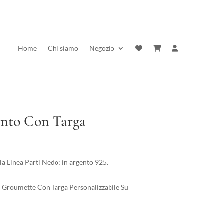
Home
Chi siamo
Negozio
ento Con Targa
rezzo
ttuale
a Linea Parti Nedo; in argento 925.
:
3,00 €.
 Groumette Con Targa Personalizzabile Su