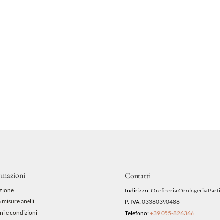
rmazioni
Contatti
zione
Indirizzo:
Oreficeria Orologeria Parti
 misure anelli
P. IVA:
03380390488
ni e condizioni
Telefono:
+39 055-826366