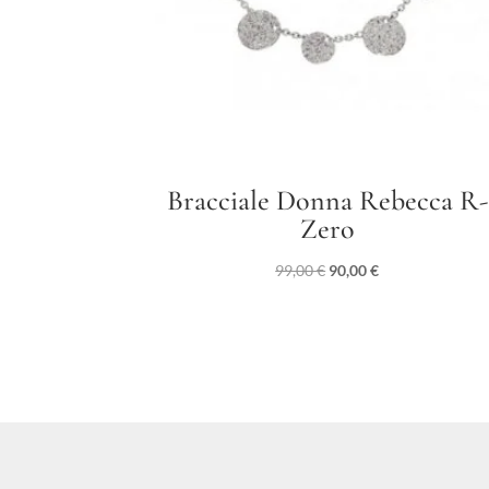
Bracciale Donna Rebecca R-
Zero
Il
Il
99,00
€
90,00
€
prezzo
prezzo
originale
attuale
era:
è:
99,00 €.
90,00 €.