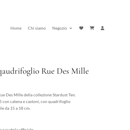
Home
Chi siamo
Negozio
qaudrifoglio Rue Des Mille
rezzo
ttuale
ue Des Mille della collezione Stardust Ten.
:
5 con catena e castoni, con quadrifoglio
2,00 €.
le da 15 a 18 cm.
 e scatola ufficiale.