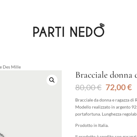
e Des Mille
Bracciale donna 
Il
Il
80,00
€
72,00
€
prezzo
p
originale
a
Bracciale da donna e ragazza di R
era:
è
Modello realizzato in argento 92
80,00 €.
7
portafortuna. Lunghezza regolabi
Prodotto in Italia.
Il prodotto è spedito con garanzia