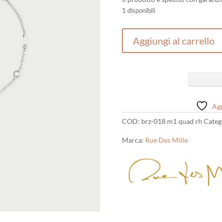
1 disponibili
Bracciale
Aggiungi al carrello
donna
qaudrifoglio
Rue
Des
Mille
quantità
Agg
COD:
brz-018 m1 quad rh
Categ
Marca:
Rue Des Mille