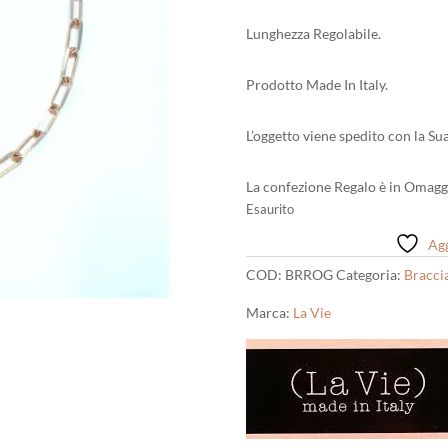
Lunghezza Regolabile.
Prodotto Made In Italy.
L’oggetto viene spedito con la Su
La confezione Regalo è in Omagg
Esaurito
Agg
COD:
BRROG
Categoria:
Braccia
Marca:
La Vie