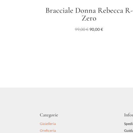
Bracciale Donna Rebecca R-
Zero
Il
Il
99,00
€
90,00
€
prezzo
prezzo
originale
attuale
era:
è:
99,00 €.
90,00 €.
Categorie
Info
Gioielleria
Spedi
Oreficeria
Guida