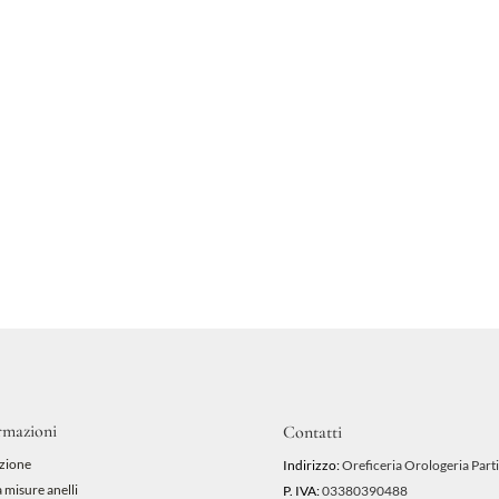
rmazioni
Contatti
zione
Indirizzo:
Oreficeria Orologeria Parti
 misure anelli
P. IVA:
03380390488