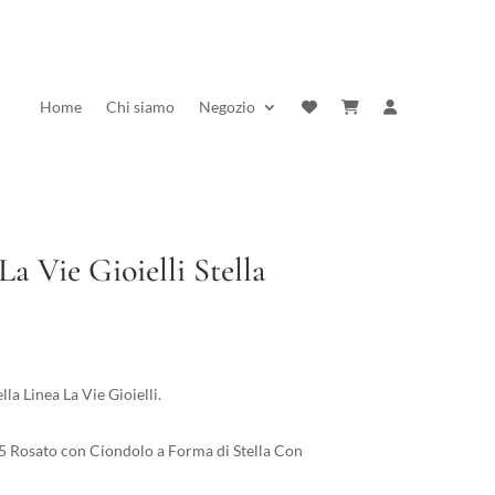
Home
Chi siamo
Negozio
a Vie Gioielli Stella
rezzo
ttuale
a Linea La Vie Gioielli.
:
3,20 €.
25 Rosato con Ciondolo a Forma di Stella Con