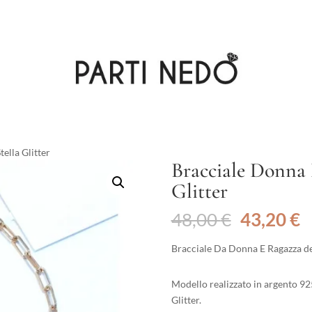
tella Glitter
Bracciale Donna L
Glitter
Il
Il
48,00
€
43,20
€
prezzo
p
originale
a
Bracciale Da Donna E Ragazza dell
era:
è
48,00 €.
4
Modello realizzato in argento 9
Glitter.