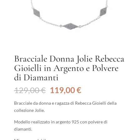
Bracciale Donna Jolie Rebecca
Gioielli in Argento e Polvere
di Diamanti
Il
Il
129,00
€
119,00
€
prezzo
prezzo
originale
attuale
Bracciale da donna e ragazza di Rebecca Gioielli della
era:
è:
collezione Jolie.
129,00 €.
119,00 €.
Modello realizzato in argento 925 con polvere di
diamanti.