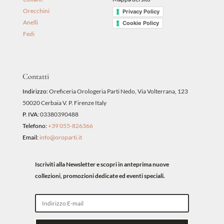
Orecchini
Privacy Policy
Anelli
Cookie Policy
Fedi
Contatti
Indirizzo:
Oreficeria Orologeria Parti Nedo, Via Volterrana, 123
50020 Cerbaia V. P. Firenze Italy
P. IVA:
03380390488
Telefono:
+39 055-826366
Email:
info@oroparti.it
Iscriviti alla Newsletter e scopri in anteprima nuove
collezioni, promozioni dedicate ed eventi speciali.