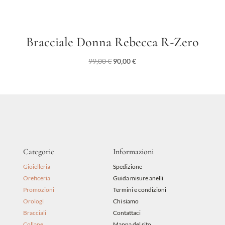
Bracciale Donna Rebecca R-Zero
Il
Il
99,00
€
90,00
€
prezzo
prezzo
originale
attuale
era:
è:
99,00 €.
90,00 €.
Categorie
Informazioni
Gioielleria
Spedizione
Oreficeria
Guida misure anelli
Promozioni
Termini e condizioni
Orologi
Chi siamo
Bracciali
Contattaci
Collane
Mappa del sito