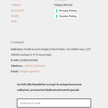
Collane
Mappa del sito
Orecchini
Privacy Policy
Anelli
Cookie Policy
Fedi
Contatti
Indirizzo:
Oreficeria Orologeria Parti Nedo, Via Volterrana, 123
50020 Cerbaia V. P. Firenze Italy
P. IVA:
03380390488
Telefono:
+39 055-826366
Email:
info@oroparti.it
Iscriviti alla Newsletter e scopri in anteprima nuove
collezioni, promozioni dedicate ed eventi speciali.