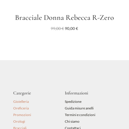
Bracciale Donna Rebecca R-Zero
Il
Il
99,00
€
90,00
€
prezzo
prezzo
originale
attuale
era:
è:
99,00 €.
90,00 €.
Categorie
Informazioni
Gioielleria
Spedizione
Oreficeria
Guida misure anelli
Promozioni
Termini e condizioni
Orologi
Chi siamo
Bracciali
Contattaci