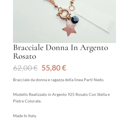
Bracciale Donna In Argento
Rosato
Il
Il
62,00
€
55,80
€
prezzo
prezzo
originale
attuale
Bracciale da donna e ragazza della linea Parti Nedo.
era:
è:
62,00 €.
55,80 €.
Modello Realizzato in Argento 925 Rosato Con Stella e
Pietre Colorate.
Made In Italy.