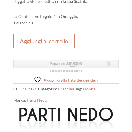
L’oggetto viene spedito con la sua Scatola.
La Confezione Regalo è In Omaggio.
1 disponibili
Bracciale
Aggiungi al carrello
Donna
In
Argento
Rosato
quantità
Aggiungi alla lista dei desideri
COD:
BR175
Categoria:
Bracciali
Tag:
Donna
Marca:
Parti Nedo