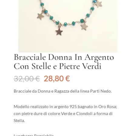
Bracciale Donna In Argento
Con Stelle e Pietre Verdi
Il
Il
32,00
€
28,80
€
prezzo
prezzo
originale
attuale
Bracciale da Donna e Ragazza della linea Parti Nedo.
era:
è:
32,00 €.
28,80 €.
Modello realizzato in argento 925 bagnato in Oro Rosa;
con pietre dure di colore Verde e Ciondoli a forma di
Stella.
Lunghezza Regolabile.