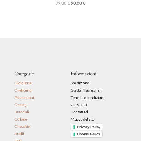
Il
Il
99,00
€
90,00
€
prezzo
prezzo
originale
attuale
era:
è:
99,00 €.
90,00 €.
Categorie
Informazioni
Gioielleria
Spedizione
Oreficeria
Guida misure anelli
Promozioni
Termini e condizioni
Orologi
Chi siamo
Bracciali
Contattaci
Collane
Mappa del sito
Orecchini
Privacy Policy
Anelli
Cookie Policy
Fedi