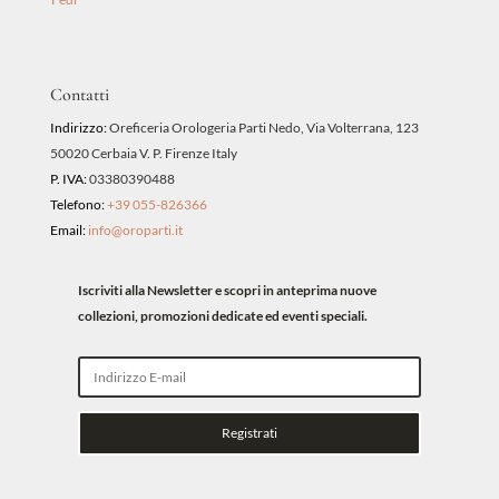
Contatti
Indirizzo:
Oreficeria Orologeria Parti Nedo, Via Volterrana, 123
50020 Cerbaia V. P. Firenze Italy
P. IVA:
03380390488
Telefono:
+39 055-826366
Email:
info@oroparti.it
Iscriviti alla Newsletter e scopri in anteprima nuove
collezioni, promozioni dedicate ed eventi speciali.
Registrati