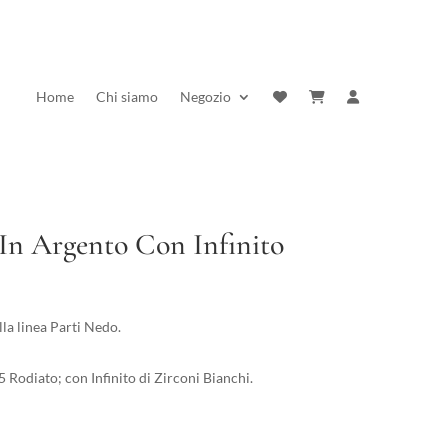
Home
Chi siamo
Negozio
In Argento Con Infinito
rezzo
ttuale
la linea Parti Nedo.
:
6,10 €.
 Rodiato; con Infinito di Zirconi Bianchi.