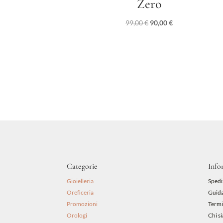
Zero
Il
Il
99,00
€
90,00
€
prezzo
prezzo
originale
attuale
era:
è:
99,00 €.
90,00 €.
Categorie
Info
Gioielleria
Spedi
Oreficeria
Guida
Promozioni
Termi
Orologi
Chi s