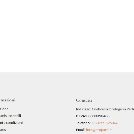
rmazioni
Contatti
zione
Indirizzo:
Oreficeria Orologeria Parti
 misure anelli
P. IVA:
03380390488
ni e condizioni
Telefono:
+39 055-826366
iamo
Email:
info@oroparti.it