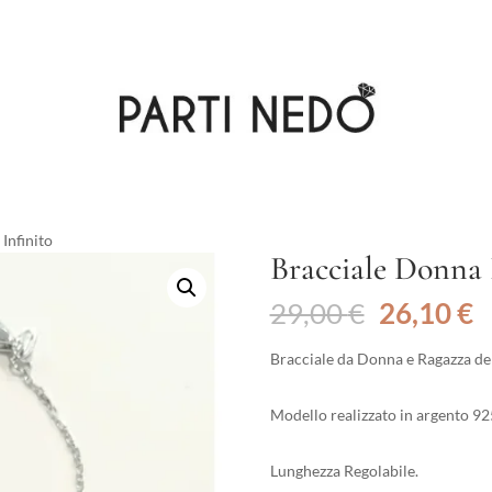
Infinito
Bracciale Donna 
Il
Il
29,00
€
26,10
€
prezzo
p
originale
a
Bracciale da Donna e Ragazza del
era:
è
29,00 €.
2
Modello realizzato in argento 925
Lunghezza Regolabile.