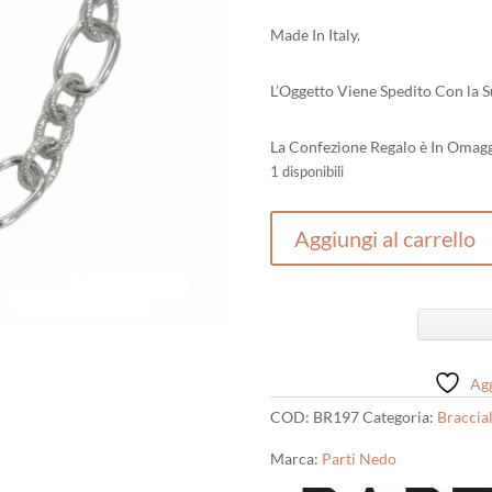
Made In Italy.
L’Oggetto Viene Spedito Con la S
La Confezione Regalo è In Omagg
1 disponibili
Bracciale
Aggiungi al carrello
Donna
In
Argento
quantità
Agg
COD:
BR197
Categoria:
Braccial
Marca:
Parti Nedo