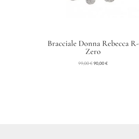
Bracciale Donna Rebecca R-
Zero
Il
Il
99,00
€
90,00
€
prezzo
prezzo
originale
attuale
era:
è:
99,00 €.
90,00 €.