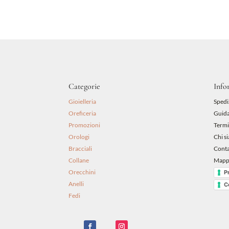
era:
è:
99,00 €.
90,00 €.
Categorie
Info
Gioielleria
Spedi
Oreficeria
Guida
Promozioni
Termi
Orologi
Chi s
Bracciali
Conta
Collane
Mappa
Orecchini
P
Anelli
C
Fedi