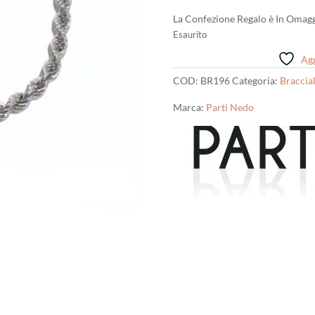
La Confezione Regalo è In Omagg
Esaurito
Agg
COD:
BR196
Categoria:
Braccial
Marca:
Parti Nedo