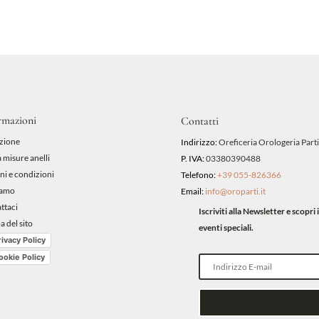
rmazioni
Contatti
zione
Indirizzo:
Oreficeria Orologeria Parti
 misure anelli
P. IVA:
03380390488
ni e condizioni
Telefono:
+39 055-826366
iamo
Email:
info@oroparti.it
ttaci
Iscriviti alla Newsletter e scopr
 del sito
eventi speciali.
rivacy Policy
ookie Policy