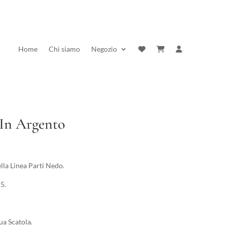
Home
Chi siamo
Negozio
 In Argento
rezzo
ttuale
la Linea Parti Nedo.
:
5.
2,10 €.
ua Scatola.