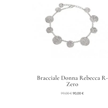
Bracciale Donna Rebecca R-
Zero
Il
Il
99,00
€
90,00
€
prezzo
prezzo
originale
attuale