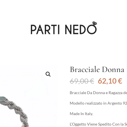
Bracciale Donna
Il
Il
69,00
€
62,10
€
prezzo
p
originale
a
Bracciale Da Donna e Ragazza del
era:
è
Modello realizzato in Argento 92
69,00 €.
6
Made In Italy.
L’Oggetto Viene Spedito Con la S