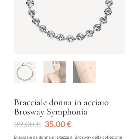
Bracciale donna in acciaio
Brosway Symphonia
Il
Il
39,00
€
35,00
€
prezzo
prezzo
originale
attuale
Bracciale da donna e ragazza di Brosway della collezione