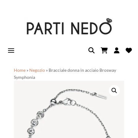
Home
»
Negozio
»
Bracciale donna in acciaio Brosway
Symphonia