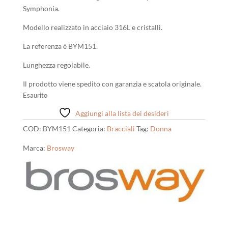
era:
è:
Symphonia.
39,00 €.
35,00 €.
Modello realizzato in acciaio 316L e cristalli.
La referenza è BYM151.
Lunghezza regolabile.
Il prodotto viene spedito con garanzia e scatola originale.
Esaurito
Aggiungi alla lista dei desideri
COD:
BYM151
Categoria:
Bracciali
Tag:
Donna
Marca:
Brosway