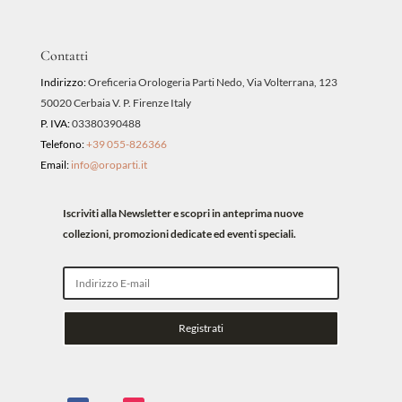
Contatti
Indirizzo:
Oreficeria Orologeria Parti Nedo, Via Volterrana, 123
50020 Cerbaia V. P. Firenze Italy
P. IVA:
03380390488
Telefono:
+39 055-826366
Email:
info@oroparti.it
Iscriviti alla Newsletter e scopri in anteprima nuove
collezioni, promozioni dedicate ed eventi speciali.
Registrati