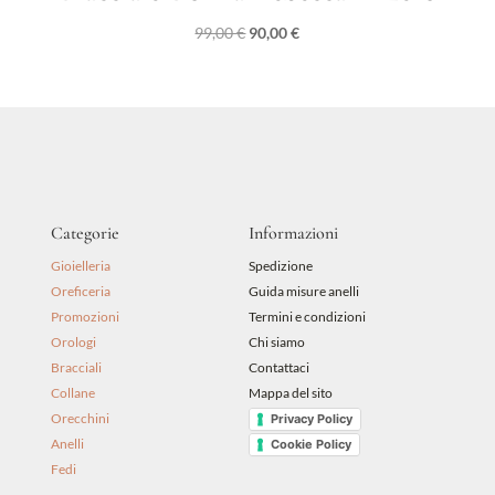
Il
Il
99,00
€
90,00
€
prezzo
prezzo
originale
attuale
era:
è:
99,00 €.
90,00 €.
Categorie
Informazioni
Gioielleria
Spedizione
Oreficeria
Guida misure anelli
Promozioni
Termini e condizioni
Orologi
Chi siamo
Bracciali
Contattaci
Collane
Mappa del sito
Orecchini
Privacy Policy
Anelli
Cookie Policy
Fedi