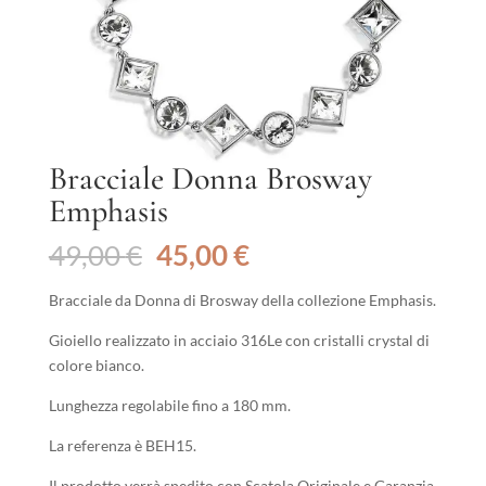
Bracciale Donna Brosway
Emphasis
Il
Il
49,00
€
45,00
€
prezzo
prezzo
originale
attuale
Bracciale da Donna di Brosway della collezione Emphasis.
era:
è:
Gioiello realizzato in acciaio 316Le con cristalli crystal di
49,00 €.
45,00 €.
colore bianco.
Lunghezza regolabile fino a 180 mm.
La referenza è BEH15.
Il prodotto verrà spedito con Scatola Originale e Garanzia