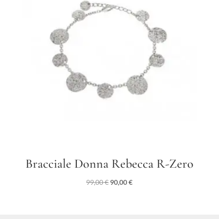
Bracciale Donna Rebecca R-Zero
Il
Il
99,00
€
90,00
€
prezzo
prezzo
originale
attuale
era:
è: