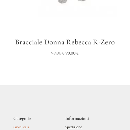
Bracciale Donna Rebecca R-Zero
Il
Il
99,00
€
90,00
€
prezzo
prezzo
originale
attuale
era:
è:
99,00 €.
90,00 €.
Categorie
Informazioni
Gioielleria
Spedizione