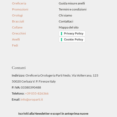
Oreficeria
Guida misure anelli
Promozioni
Termini e condizioni
Orologi
Chi siamo
Bracciali
Contattaci
Collane
Mappa del sito
Orecchini
Privacy Policy
Anelli
Cookie Policy
Fedi
Contatti
Indirizzo:
Oreficeria Orologeria Parti Nedo, Via Volterrana, 123
50020 Cerbaia V. P. Firenze Italy
P. IVA:
03380390488
Telefono:
+39 055-826366
Email:
info@oroparti.it
Iscriviti alla Newsletter e scopri in anteprima nuove