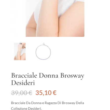
Bracciale Donna Brosway
Desideri
Il
Il
39,00
€
35,10
€
prezzo
prezzo
originale
attuale
Bracciale Da Donna e Ragazza Di Brosway Della
era:
è:
Collezione Desideri.