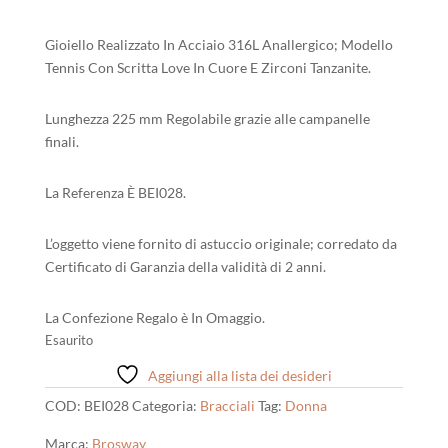
39,00 €.
35,10 €.
Gioiello Realizzato In Acciaio 316L Anallergico; Modello
Tennis Con Scritta Love In Cuore E Zirconi Tanzanite.
Lunghezza 225 mm Regolabile grazie alle campanelle
finali.
La Referenza È BEI028.
L’oggetto viene fornito di astuccio originale; corredato da
Certificato di Garanzia della validità di 2 anni.
La Confezione Regalo è In Omaggio.
Esaurito
Aggiungi alla lista dei desideri
COD:
BEI028
Categoria:
Bracciali
Tag:
Donna
Marca:
Brosway