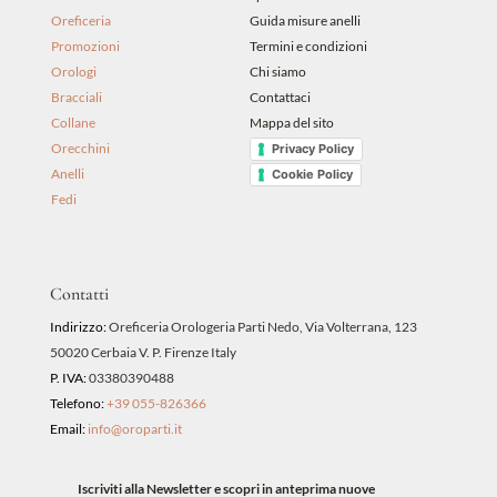
Oreficeria
Guida misure anelli
Promozioni
Termini e condizioni
Orologi
Chi siamo
Bracciali
Contattaci
Collane
Mappa del sito
Orecchini
Privacy Policy
Anelli
Cookie Policy
Fedi
Contatti
Indirizzo:
Oreficeria Orologeria Parti Nedo, Via Volterrana, 123
50020 Cerbaia V. P. Firenze Italy
P. IVA:
03380390488
Telefono:
+39 055-826366
Email:
info@oroparti.it
Iscriviti alla Newsletter e scopri in anteprima nuove