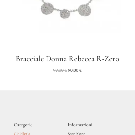
Bracciale Donna Rebecca R-Zero
Il
Il
99,00
€
90,00
€
prezzo
prezzo
originale
attuale
era:
è:
99,00 €.
90,00 €.
Categorie
Informazioni
Gioielleria
Spedizione