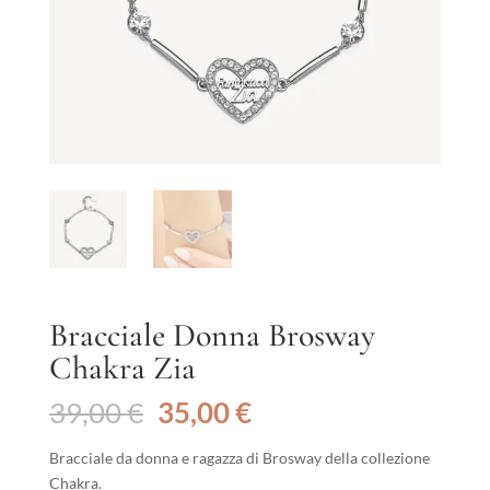
Bracciale Donna Brosway
Chakra Zia
Il
Il
39,00
€
35,00
€
prezzo
prezzo
originale
attuale
Bracciale da donna e ragazza di Brosway della collezione
era:
è:
Chakra.