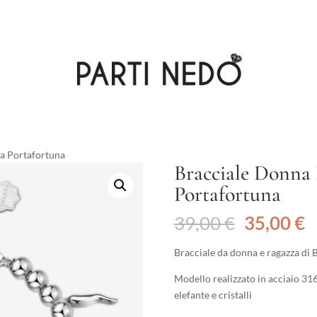
a Portafortuna
Bracciale Donna
Portafortuna
Il
Il
39,00
€
35,00
€
prezzo
p
originale
a
Bracciale da donna e ragazza di 
era:
è
Modello realizzato in acciaio 316
39,00 €.
3
elefante e cristalli