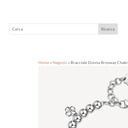
Home
»
Negozio
»
Bracciale Donna Brosway Chakr