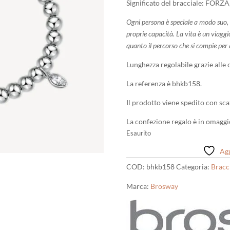
Significato del bracciale: FOR
Ogni persona è speciale a modo suo, b
proprie capacità. La vita è un viaggio
quanto il percorso che si compie per 
Lunghezza regolabile grazie alle 
La referenza è bhkb158.
Il prodotto viene spedito con scat
La confezione regalo è in omaggi
Esaurito
Agg
COD:
bhkb158
Categoria:
Bracci
Marca:
Brosway