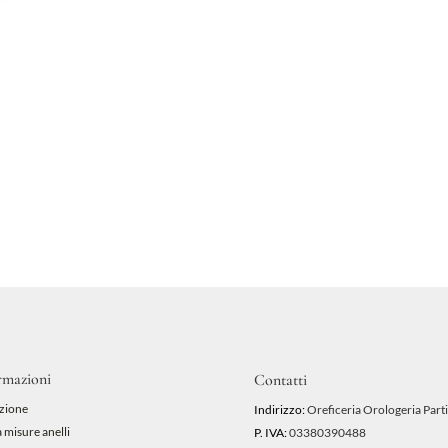
rmazioni
Contatti
zione
Indirizzo:
Oreficeria Orologeria Parti
 misure anelli
P. IVA:
03380390488