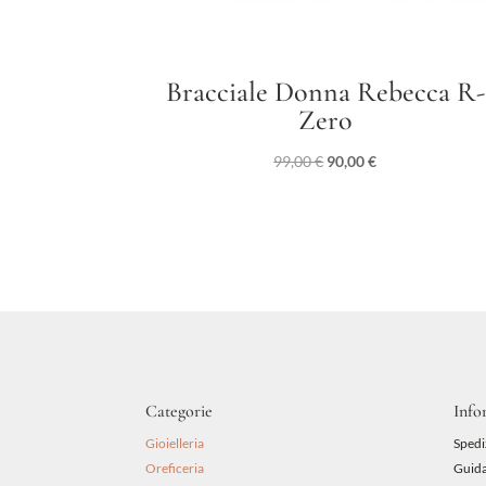
Bracciale Donna Rebecca R-
Zero
Il
Il
99,00
€
90,00
€
prezzo
prezzo
originale
attuale
era:
è:
99,00 €.
90,00 €.
Categorie
Info
Gioielleria
Spedi
Oreficeria
Guida