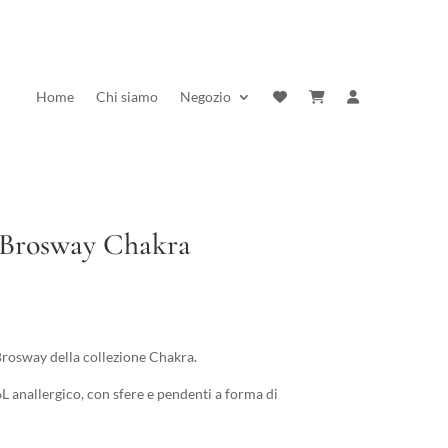
Home
Chi siamo
Negozio
 Brosway Chakra
rezzo
ttuale
Brosway della collezione Chakra.
:
L anallergico, con sfere e pendenti a forma di
5,00 €.