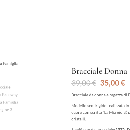
a Famiglia
Bracciale Donna
Il
Il
39,00
€
35,00
€
prezzo
p
originale
a
Bracciale da donna e ragazza di 
era:
è
Modello semirigido realizzato in 
39,00 €.
3
cuore con scritta “La Mia gioia”, 
cristalli.
Significato del bracciale:
VITA, 