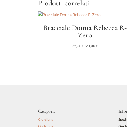
Prodotti correlati
Bracciale Donna Rebecca R-
Zero
Il
Il
99,00
€
90,00
€
prezzo
prezzo
originale
attuale
era:
è:
99,00 €.
90,00 €.
Categorie
Info
Gioielleria
Spedi
Oreficeria
Guida