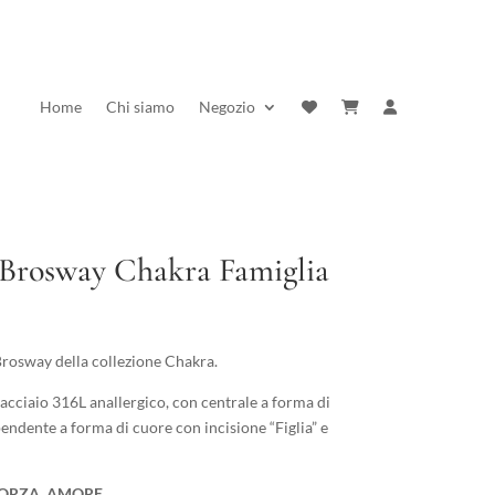
Home
Chi siamo
Negozio
 Brosway Chakra Famiglia
rezzo
ttuale
Brosway della collezione Chakra.
:
acciaio 316L anallergico, con centrale a forma di
5,00 €.
pendente a forma di cuore con incisione “Figlia” e
FORZA, AMORE