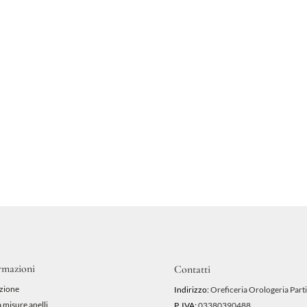
rmazioni
Contatti
zione
Indirizzo:
Oreficeria Orologeria Parti
 misure anelli
P. IVA:
03380390488