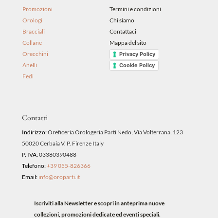
Promozioni
Termini e condizioni
Orologi
Chi siamo
Bracciali
Contattaci
Collane
Mappa del sito
Orecchini
Privacy Policy
Anelli
Cookie Policy
Fedi
Contatti
Indirizzo:
Oreficeria Orologeria Parti Nedo, Via Volterrana, 123
50020 Cerbaia V. P. Firenze Italy
P. IVA:
03380390488
Telefono:
+39 055-826366
Email:
info@oroparti.it
Iscriviti alla Newsletter e scopri in anteprima nuove
collezioni, promozioni dedicate ed eventi speciali.