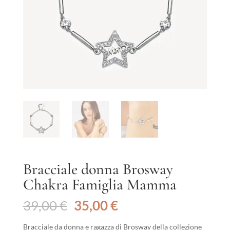
Bracciale donna Brosway
Chakra Famiglia Mamma
Il
Il
39,00
€
35,00
€
prezzo
prezzo
originale
attuale
Bracciale da donna e ragazza di Brosway della collezione