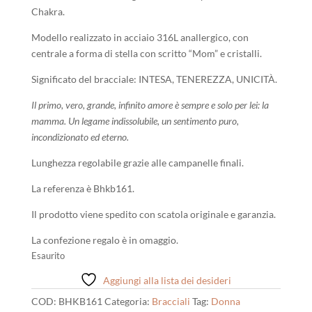
era:
è:
Chakra.
39,00 €.
35,00 €.
Modello realizzato in acciaio 316L anallergico, con
centrale a forma di stella con scritto “Mom” e cristalli.
Significato del bracciale: INTESA, TENEREZZA, UNICITÀ.
Il primo, vero, grande, infinito amore è sempre e solo per lei: la
mamma. Un legame indissolubile, un sentimento puro,
incondizionato ed eterno.
Lunghezza regolabile grazie alle campanelle finali.
La referenza è Bhkb161.
Il prodotto viene spedito con scatola originale e garanzia.
La confezione regalo è in omaggio.
Esaurito
Aggiungi alla lista dei desideri
COD:
BHKB161
Categoria:
Bracciali
Tag:
Donna