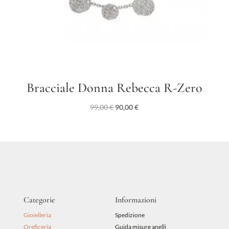
Bracciale Donna Rebecca R-Zero
Il
Il
99,00
€
90,00
€
prezzo
prezzo
originale
attuale
era:
è:
99,00 €.
90,00 €.
Categorie
Informazioni
Gioielleria
Spedizione
Oreficeria
Guida misure anelli