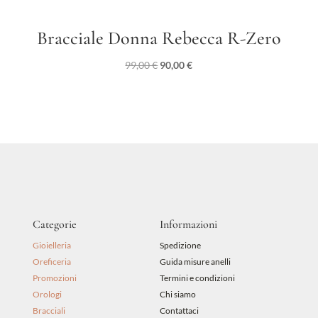
Bracciale Donna Rebecca R-Zero
Il
Il
99,00
€
90,00
€
prezzo
prezzo
originale
attuale
era:
è:
99,00 €.
90,00 €.
Categorie
Informazioni
Gioielleria
Spedizione
Oreficeria
Guida misure anelli
Promozioni
Termini e condizioni
Orologi
Chi siamo
Bracciali
Contattaci