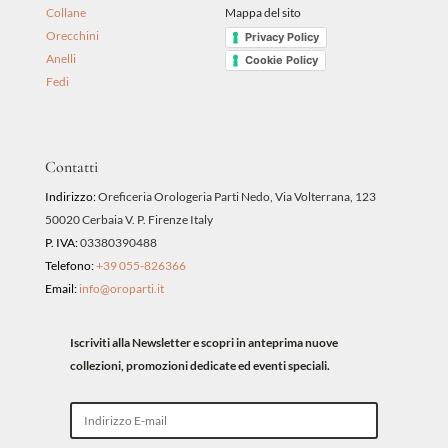
Collane
Mappa del sito
Orecchini
Privacy Policy
Anelli
Cookie Policy
Fedi
Contatti
Indirizzo:
Oreficeria Orologeria Parti Nedo, Via Volterrana, 123
50020 Cerbaia V. P. Firenze Italy
P. IVA:
03380390488
Telefono:
+39 055-826366
Email:
info@oroparti.it
Iscriviti alla Newsletter e scopri in anteprima nuove
collezioni, promozioni dedicate ed eventi speciali.