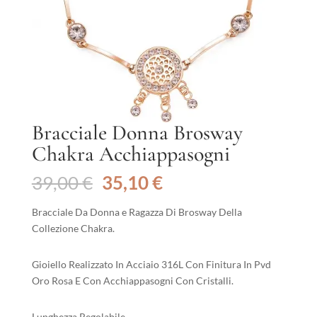
Bracciale Donna Brosway
Chakra Acchiappasogni
Il
Il
39,00
€
35,10
€
prezzo
prezzo
originale
attuale
Bracciale Da Donna e Ragazza Di Brosway Della
era:
è:
Collezione Chakra.
39,00 €.
35,10 €.
Gioiello Realizzato In Acciaio 316L Con Finitura In Pvd
Oro Rosa E Con Acchiappasogni Con Cristalli.
Lunghezza Regolabile.