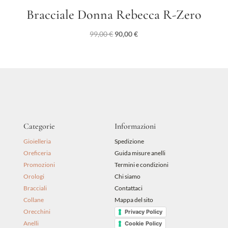
Bracciale Donna Rebecca R-Zero
Il
Il
99,00
€
90,00
€
prezzo
prezzo
originale
attuale
era:
è:
99,00 €.
90,00 €.
Categorie
Informazioni
Gioielleria
Spedizione
Oreficeria
Guida misure anelli
Promozioni
Termini e condizioni
Orologi
Chi siamo
Bracciali
Contattaci
Collane
Mappa del sito
Orecchini
Privacy Policy
Anelli
Cookie Policy