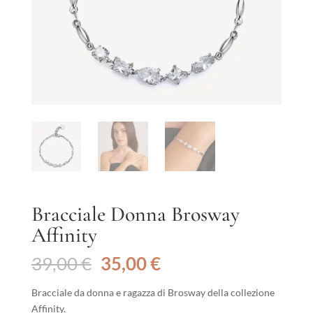
Bracciale Donna Brosway
Affinity
Il
Il
39,00
€
35,00
€
prezzo
prezzo
originale
attuale
Bracciale da donna e ragazza di Brosway della collezione
era:
è:
Affinity.