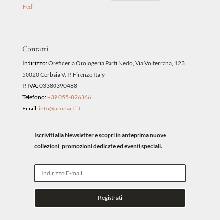
Fedi
Contatti
Indirizzo:
Oreficeria Orologeria Parti Nedo, Via Volterrana, 123
50020 Cerbaia V. P. Firenze Italy
P. IVA:
03380390488
Telefono:
+39 055-826366
Email:
info@oroparti.it
Iscriviti alla Newsletter e scopri in anteprima nuove
collezioni, promozioni dedicate ed eventi speciali.
Registrati