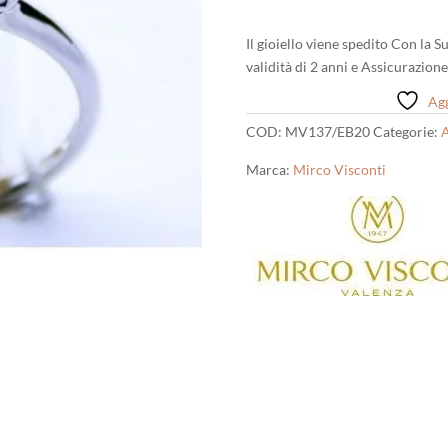
Il gioiello viene spedito Con la 
validità di 2 anni e Assicurazion
Agg
COD:
MV137/EB20
Categorie:
A
Marca:
Mirco Visconti