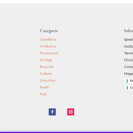
Categorie
Info
Gioielleria
Spedi
Oreficeria
Guida
Promozioni
Termi
Orologi
Chi s
Bracciali
Conta
Collane
Mappa
Orecchini
P
Anelli
C
Fedi