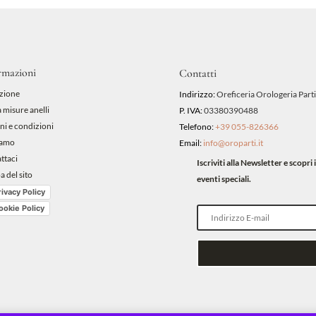
rmazioni
Contatti
zione
Indirizzo:
Oreficeria Orologeria Parti
 misure anelli
P. IVA:
03380390488
ni e condizioni
Telefono:
+39 055-826366
iamo
Email:
info@oroparti.it
ttaci
Iscriviti alla Newsletter e scopr
 del sito
eventi speciali.
rivacy Policy
ookie Policy