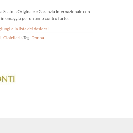
Sua Scatola Originale e Garanzia Internazionale con
e in omaggio per un anno contro furto.
iungi alla lista dei desideri
i
,
Gioielleria
Tag:
Donna