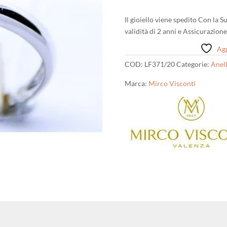
Il gioiello viene spedito Con la 
validità di 2 anni e Assicurazion
Agg
COD:
LF371/20
Categorie:
Anell
Marca:
Mirco Visconti