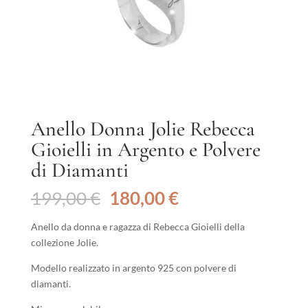
Anello Donna Jolie Rebecca
Gioielli in Argento e Polvere
di Diamanti
Il
Il
199,00
€
180,00
€
prezzo
prezzo
originale
attuale
Anello da donna e ragazza di Rebecca Gioielli della
era:
è:
collezione Jolie.
199,00 €.
180,00 €.
Modello realizzato in argento 925 con polvere di
diamanti.