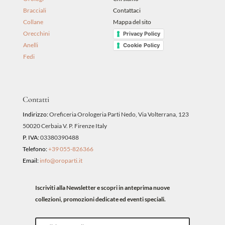
Bracciali
Contattaci
Collane
Mappa del sito
Orecchini
Privacy Policy
Anelli
Cookie Policy
Fedi
Contatti
Indirizzo:
Oreficeria Orologeria Parti Nedo, Via Volterrana, 123
50020 Cerbaia V. P. Firenze Italy
P. IVA:
03380390488
Telefono:
+39 055-826366
Email:
info@oroparti.it
Iscriviti alla Newsletter e scopri in anteprima nuove
collezioni, promozioni dedicate ed eventi speciali.