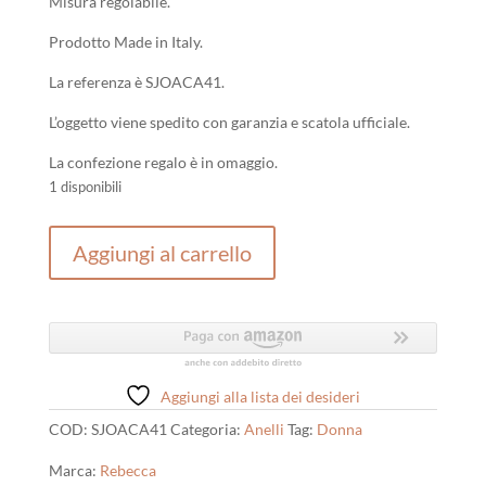
Misura regolabile.
Prodotto Made in Italy.
La referenza è SJOACA41.
L’oggetto viene spedito con garanzia e scatola ufficiale.
La confezione regalo è in omaggio.
1 disponibili
Anello
Aggiungi al carrello
Donna
Jolie
Rebecca
Gioielli
in
Argento
Aggiungi alla lista dei desideri
e
COD:
SJOACA41
Categoria:
Anelli
Tag:
Donna
Polvere
di
Marca:
Rebecca