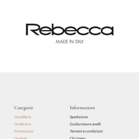
Diamanti
quantità
Categorie
Informazioni
Gioielleria
Spedizione
Oreficeria
Guida misure anelli
Promozioni
Termini e condizioni
Orologi
Chi siamo