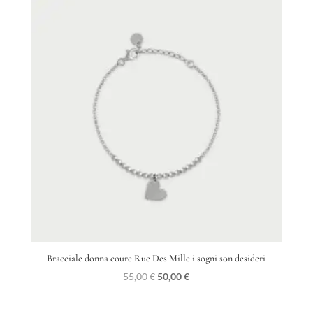
Bracciale donna coure Rue Des Mille i sogni son desideri
Il
Il
55,00
€
50,00
€
prezzo
prezzo
originale
attuale