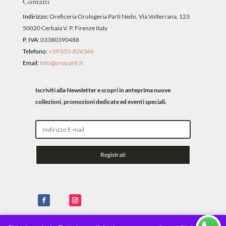
Contatti
Indirizzo:
Oreficeria Orologeria Parti Nedo, Via Volterrana, 123
50020 Cerbaia V. P. Firenze Italy
P. IVA:
03380390488
Telefono:
+39 055-826366
Email:
info@oroparti.it
Iscriviti alla Newsletter e scopri in anteprima nuove
collezioni, promozioni dedicate ed eventi speciali.
Registrati