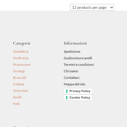
era:
è:
55,00 €.
50,00 €.
Categorie
Informazioni
Gioielleria
Spedizione
Oreficeria
Guida misure anelli
Promozioni
Termini e condizioni
Orologi
Chi siamo
Bracciali
Contattaci
Collane
Mappa del sito
Orecchini
Privacy Policy
Anelli
Cookie Policy
Fedi